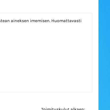
kostean aineksen imemisen. Huomattavasti
Toimituskulut alkaen: