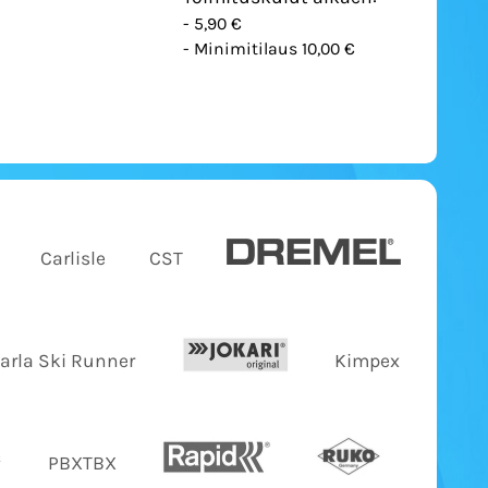
- 5,90 €
- Minimitilaus 10,00 €
Carlisle
CST
Jarla Ski Runner
Kimpex
PBXTBX