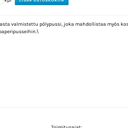
aasta valmistettu pölypussi, joka mahdollistaa myös 
paperipusseihin.\
Toimitusajat: