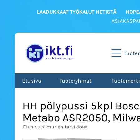
LAADUKKAAT TYÖKALUT NETISTÄ
NOPEA
ASIAKASPA
Tuote
Etusivu
Tuoteryhmät
Tuotemerki
HH pölypussi 5kpl Bosc
Metabo ASR2050, Milwa
Etusivu
>
Imurien tarvikkeet