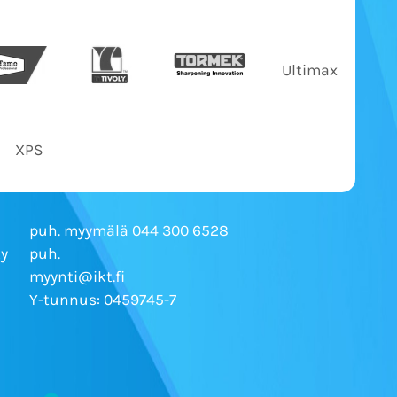
Ultimax
XPS
puh. myymälä 044 300 6528
Ky
puh.
myynti@ikt.fi
Y-tunnus: 0459745-7