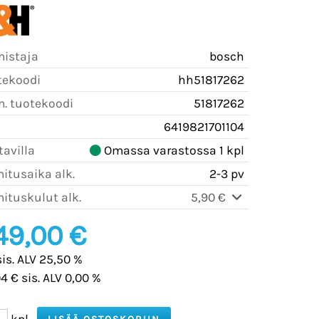
mistaja
bosch
tekoodi
hh51817262
m. tuotekoodi
51817262
6419821701104
avilla
Omassa varastossa 1 kpl
itusaika alk.
2-3 pv
ituskulut alk.
5,90 €
49,00 €
sis. ALV 25,50 %
4 € sis. ALV 0,00 %
kpl