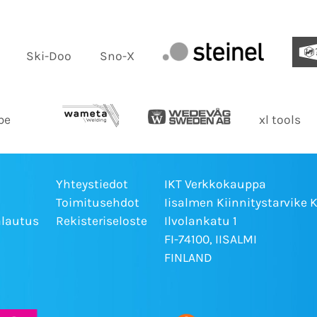
Ski-Doo
Sno-X
be
xl tools
Yhteystiedot
IKT Verkkokauppa
Toimitusehdot
Iisalmen Kiinnitystarvike 
alautus
Rekisteriseloste
Ilvolankatu 1
FI-74100, IISALMI
FINLAND