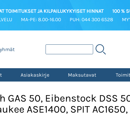
T TOIMITUKSET JA KILPAILUKYKYISET HINNAT
100 % 
LVELU
MA-PE: 8.00-16.00
PUH: 044 300 6528
MYY
ryhmät
t
Asiakaskirje
Maksutavat
Toimi
h GAS 50, Eibenstock DSS 50
ukee ASE1400, SPIT AC1650,