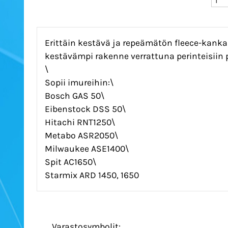
Erittäin kestävä ja repeämätön fleece-kank
kestävämpi rakenne verrattuna perinteisiin 
\
Sopii imureihin:\
Bosch GAS 50\
Eibenstock DSS 50\
Hitachi RNT1250\
Metabo ASR2050\
Milwaukee ASE1400\
Spit AC1650\
Starmix ARD 1450, 1650
Varastosymbolit: