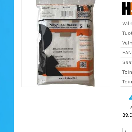
Val
Tuo
Val
EAN
Saat
Toim
Toim
39,0