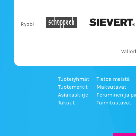
Ryobi
Vallor
Tuoteryhmät
Tietoa meistä
Tuotemerkit
Maksutavat
Asiakaskirje
Peruminen ja p
Takuut
Toimitustavat