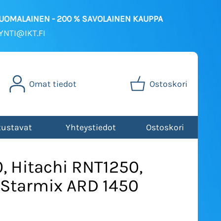
SUOMALAINEN - 200 % SAVOLAINEN KAUPPA
NTI@IKT.FI
Omat tiedot
Ostoskori
tustavat
Yhteystiedot
Ostoskori
, Hitachi RNT1250,
 Starmix ARD 1450