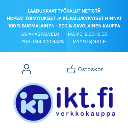
LAADUKKAAT TYÖKALUT NETISTÄ
NOPEAT TOIMITUKSET JA KILPAILUKYKYISET HINNAT
100 % SUOMALAINEN - 200 % SAVOLAINEN KAUPPA
ASIAKASPALVELU
MA-PE: 8.00-16.00
PUH: 044 300 6528
MYYNTI@IKT.FI
Ostoskori