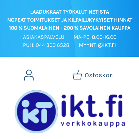
LAADUKKAAT TYÖKALUT NETISTÄ
NOPEAT TOIMITUKSET JA KILPAILUKYKYISET HINNAT
100 % SUOMALAINEN - 200 % SAVOLAINEN KAUPPA
ASIAKASPALVELU
MA-PE: 8.00-16.00
PUH: 044 300 6528
MYYNTI@IKT.FI
Ostoskori