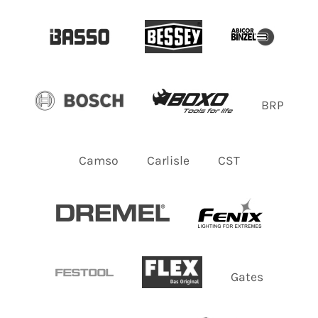
BRP
Camso
Carlisle
CST
Gates