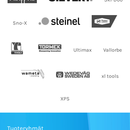
Sno-X
Ultimax
Vallorbe
xl tools
XPS
Tuoteryhmät