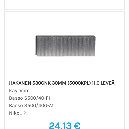
HAKANEN 530CNK 30MM (5000KPL) 11,0 LEVEÄ
Käy esim
Basso S500/40-F1
Basso S500/40G-A1
Niko...
24,13 €