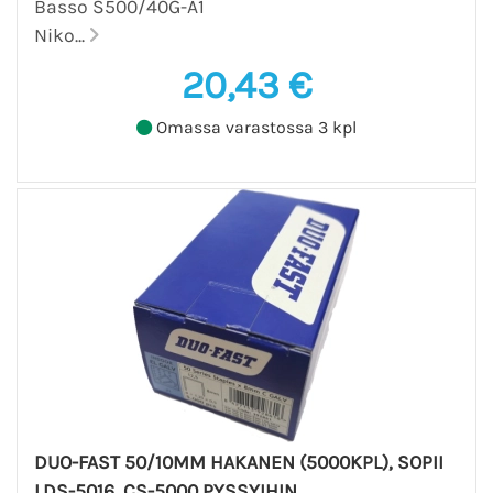
Basso S500/40G-A1
Niko...
20,43 €
Omassa varastossa 3 kpl
DUO-FAST 50/10MM HAKANEN (5000KPL), SOPII
LDS-5016, CS-5000 PYSSYIHIN