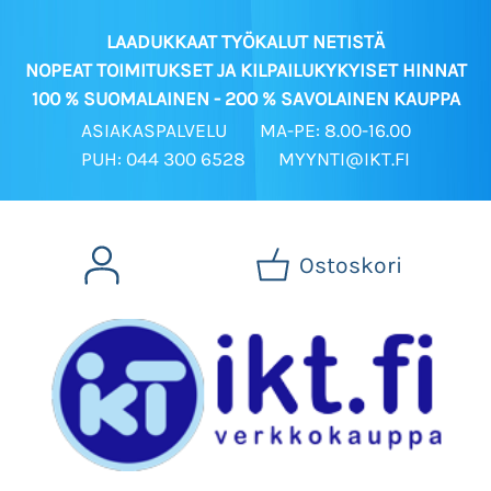
LAADUKKAAT TYÖKALUT NETISTÄ
NOPEAT TOIMITUKSET JA KILPAILUKYKYISET HINNAT
100 % SUOMALAINEN - 200 % SAVOLAINEN KAUPPA
ASIAKASPALVELU
MA-PE: 8.00-16.00
PUH: 044 300 6528
MYYNTI@IKT.FI
Ostoskori