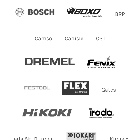
BRP
Camso
Carlisle
CST
Gates
Jarla Ski Runner
Kimpex