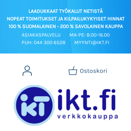
LAADUKKAAT TYÖKALUT NETISTÄ
NOPEAT TOIMITUKSET JA KILPAILUKYKYISET HINNAT
100 % SUOMALAINEN - 200 % SAVOLAINEN KAUPPA
ASIAKASPALVELU
MA-PE: 8.00-16.00
PUH: 044 300 6528
MYYNTI@IKT.FI
Ostoskori