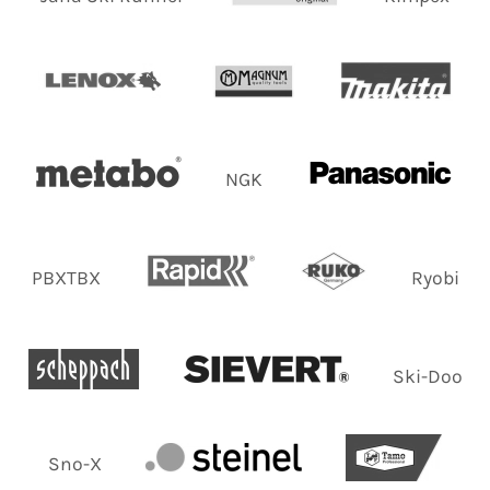
NGK
PBXTBX
Ryobi
Ski-Doo
Sno-X