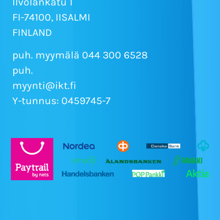
Ilvolankatu 1
FI-74100, IISALMI
FINLAND
puh. myymälä 044 300 6528
puh.
myynti@ikt.fi
Y-tunnus: 0459745-7