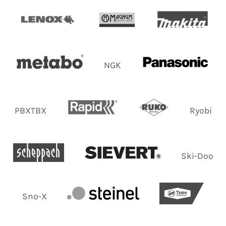
NGK
PBXTBX
Ryobi
Ski-Doo
Sno-X