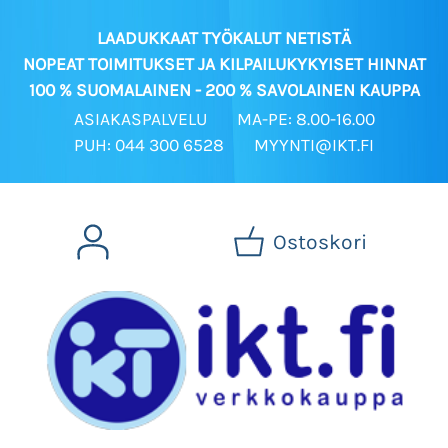
LAADUKKAAT TYÖKALUT NETISTÄ
NOPEAT TOIMITUKSET JA KILPAILUKYKYISET HINNAT
100 % SUOMALAINEN - 200 % SAVOLAINEN KAUPPA
ASIAKASPALVELU
MA-PE: 8.00-16.00
PUH: 044 300 6528
MYYNTI@IKT.FI
Ostoskori