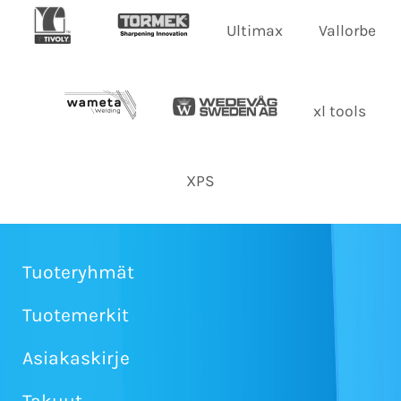
Ultimax
Vallorbe
xl tools
XPS
Tuoteryhmät
Tuotemerkit
Asiakaskirje
Takuut