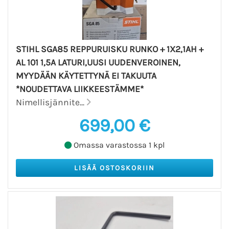
STIHL SGA85 REPPURUISKU RUNKO + 1X2,1AH +
AL 101 1,5A LATURI,UUSI UUDENVEROINEN,
MYYDÄÄN KÄYTETTYNÄ EI TAKUUTA
*NOUDETTAVA LIIKKEESTÄMME*
Nimellisjännite...
699,00 €
Omassa varastossa 1 kpl