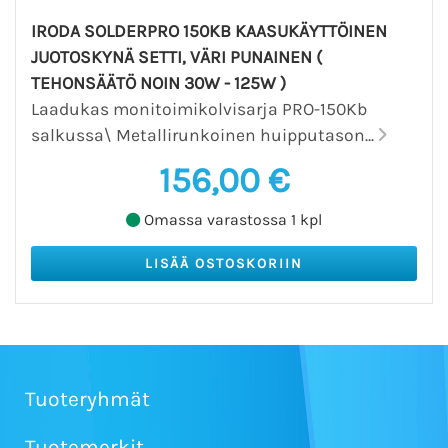
IRODA SOLDERPRO 150KB KAASUKÄYTTÖINEN
JUOTOSKYNÄ SETTI, VÄRI PUNAINEN (
TEHONSÄÄTÖ NOIN 30W - 125W )
Laadukas monitoimikolvisarja PRO-150Kb
salkussa\ Metallirunkoinen huipputason...
156,00 €
Omassa varastossa 1 kpl
Tuoteryhmät
Tuotemerkit