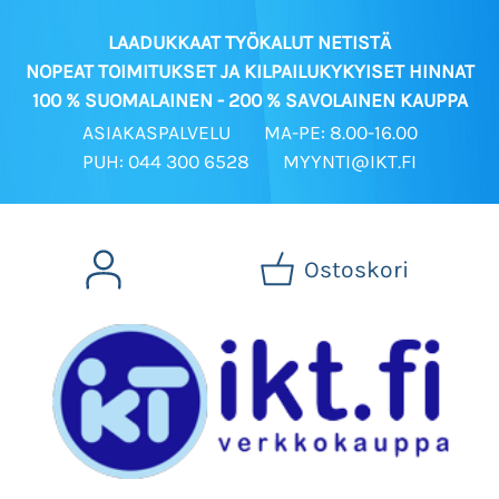
LAADUKKAAT TYÖKALUT NETISTÄ
NOPEAT TOIMITUKSET JA KILPAILUKYKYISET HINNAT
100 % SUOMALAINEN - 200 % SAVOLAINEN KAUPPA
ASIAKASPALVELU
MA-PE: 8.00-16.00
PUH: 044 300 6528
MYYNTI@IKT.FI
Ostoskori