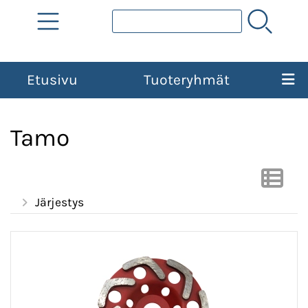
Etusivu
Tuoteryhmät
Tamo
Järjestys