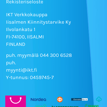
Rekisteriseloste
IKT Verkkokauppa
Iisalmen Kiinnitystarvike Ky
Ilvolankatu 1
FI-74100, IISALMI
FINLAND
puh. myymälä 044 300 6528
puh.
myynti@ikt.fi
Y-tunnus: 0459745-7