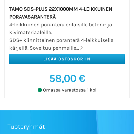
TAMO SDS-PLUS 22X1000MM 4-LEIKKUINEN
PORAVASARANTERÄ
4-leikkuinen poranterä erilaisille betoni- ja
kivimateriaaleille.
SDS+ kiinnitteinen poranterä 4-leikkuisella
kärjellä. Soveltuu pehmeille...
58,00 €
Omassa varastossa 1 kpl
Tuoteryhmät