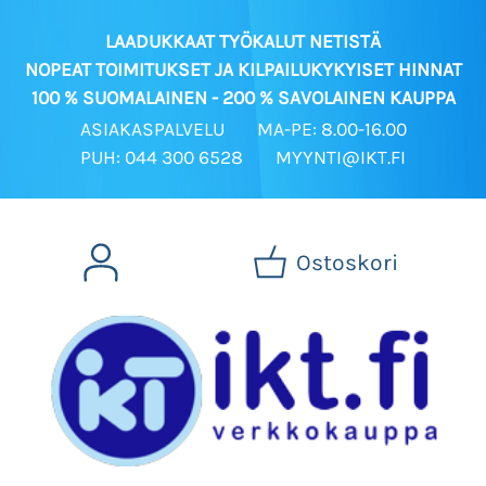
LAADUKKAAT TYÖKALUT NETISTÄ
NOPEAT TOIMITUKSET JA KILPAILUKYKYISET HINNAT
100 % SUOMALAINEN - 200 % SAVOLAINEN KAUPPA
ASIAKASPALVELU
MA-PE: 8.00-16.00
PUH: 044 300 6528
MYYNTI@IKT.FI
Ostoskori