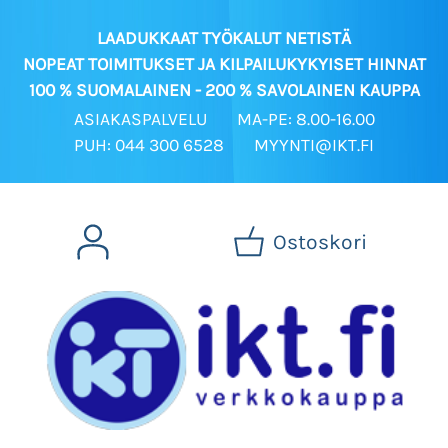
LAADUKKAAT TYÖKALUT NETISTÄ
NOPEAT TOIMITUKSET JA KILPAILUKYKYISET HINNAT
100 % SUOMALAINEN - 200 % SAVOLAINEN KAUPPA
ASIAKASPALVELU
MA-PE: 8.00-16.00
PUH: 044 300 6528
MYYNTI@IKT.FI
Ostoskori