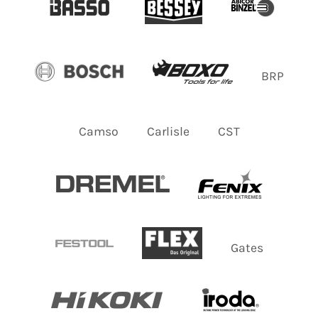
BRP
Camso
Carlisle
CST
Gates