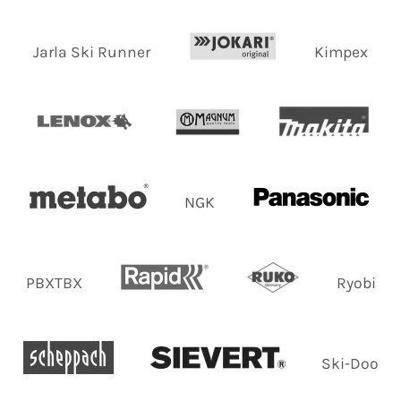
Jarla Ski Runner
Kimpex
NGK
PBXTBX
Ryobi
Ski-Doo