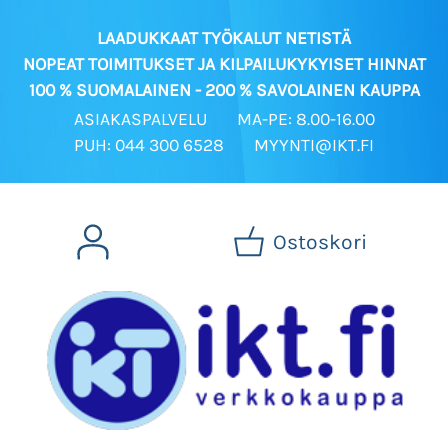
LAADUKKAAT TYÖKALUT NETISTÄ
NOPEAT TOIMITUKSET JA KILPAILUKYKYISET HINNAT
100 % SUOMALAINEN - 200 % SAVOLAINEN KAUPPA
ASIAKASPALVELU
MA-PE: 8.00-16.00
PUH: 044 300 6528
MYYNTI@IKT.FI
Ostoskori