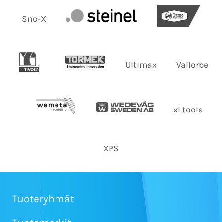
Sno-X
Ultimax
Vallorbe
xl tools
XPS
Tuoteryhmät