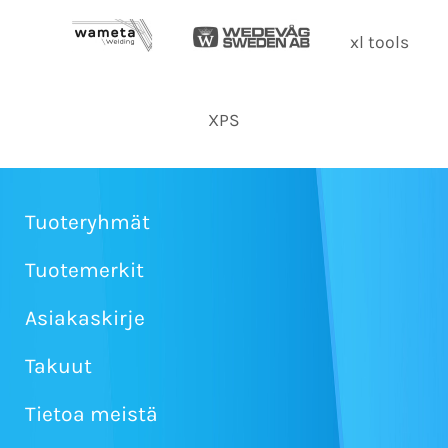
xl tools
XPS
Tuoteryhmät
Tuotemerkit
Asiakaskirje
Takuut
Tietoa meistä