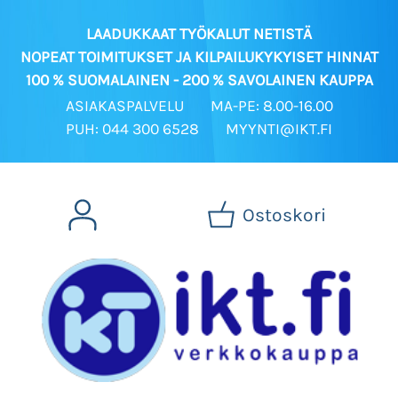
LAADUKKAAT TYÖKALUT NETISTÄ
NOPEAT TOIMITUKSET JA KILPAILUKYKYISET HINNAT
100 % SUOMALAINEN - 200 % SAVOLAINEN KAUPPA
ASIAKASPALVELU
MA-PE: 8.00-16.00
PUH: 044 300 6528
MYYNTI@IKT.FI
Ostoskori