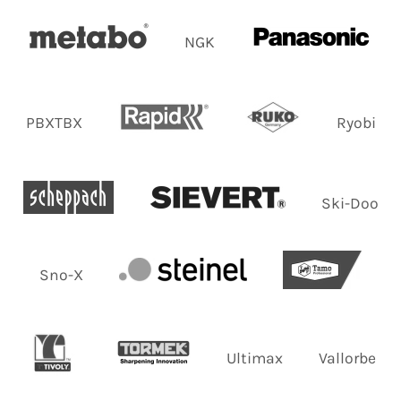
NGK
PBXTBX
Ryobi
Ski-Doo
Sno-X
Ultimax
Vallorbe