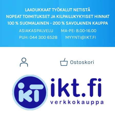
LAADUKKAAT TYÖKALUT NETISTÄ
NOPEAT TOIMITUKSET JA KILPAILUKYKYISET HINNAT
100 % SUOMALAINEN - 200 % SAVOLAINEN KAUPPA
ASIAKASPALVELU
MA-PE: 8.00-16.00
PUH: 044 300 6528
MYYNTI@IKT.FI
Ostoskori