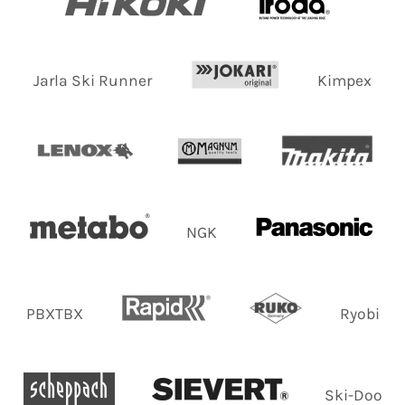
Jarla Ski Runner
Kimpex
NGK
PBXTBX
Ryobi
Ski-Doo