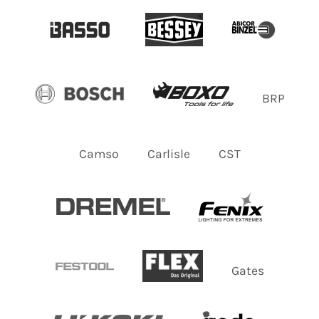
BRP
Camso
Carlisle
CST
Gates