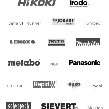
Jarla Ski Runner
Kimpex
NGK
PBXTBX
Ryobi
Ski-Doo