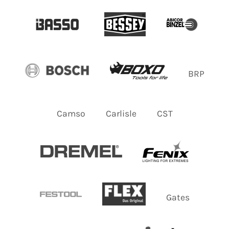
BRP
Camso
Carlisle
CST
Gates