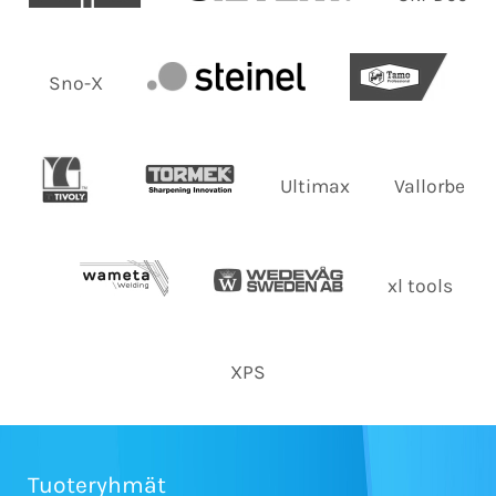
Sno-X
Ultimax
Vallorbe
xl tools
XPS
Tuoteryhmät