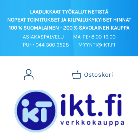
LAADUKKAAT TYÖKALUT NETISTÄ
NOPEAT TOIMITUKSET JA KILPAILUKYKYISET HINNAT
100 % SUOMALAINEN - 200 % SAVOLAINEN KAUPPA
ASIAKASPALVELU
MA-PE: 8.00-16.00
PUH: 044 300 6528
MYYNTI@IKT.FI
Ostoskori