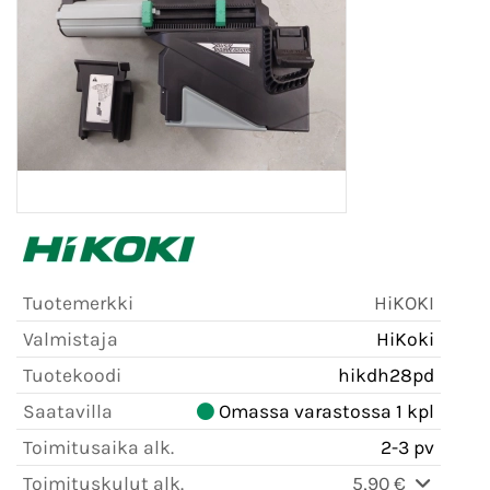
Tuotemerkki
HiKOKI
Valmistaja
HiKoki
Tuotekoodi
hikdh28pd
Saatavilla
Omassa varastossa 1 kpl
Toimitusaika alk.
2-3 pv
Toimituskulut alk.
5,90 €