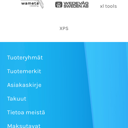
xl tools
XPS
Tuoteryhmät
Tuotemerkit
Asiakaskirje
Takuut
Tietoa meistä
Maksutavat