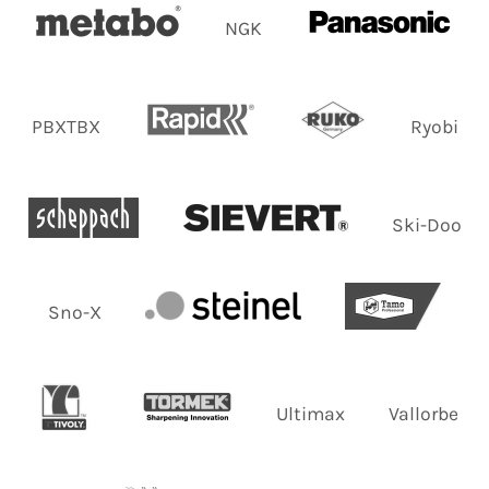
NGK
PBXTBX
Ryobi
Ski-Doo
Sno-X
Ultimax
Vallorbe