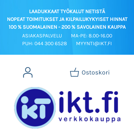
LAADUKKAAT TYÖKALUT NETISTÄ
NOPEAT TOIMITUKSET JA KILPAILUKYKYISET HINNAT
100 % SUOMALAINEN - 200 % SAVOLAINEN KAUPPA
ASIAKASPALVELU
MA-PE: 8.00-16.00
PUH: 044 300 6528
MYYNTI@IKT.FI
Ostoskori