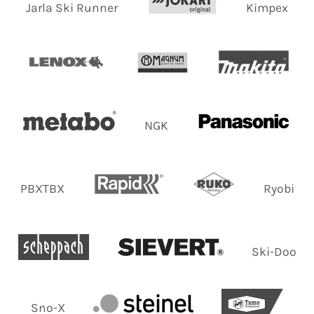
Jarla Ski Runner
Kimpex
NGK
PBXTBX
Ryobi
Ski-Doo
Sno-X