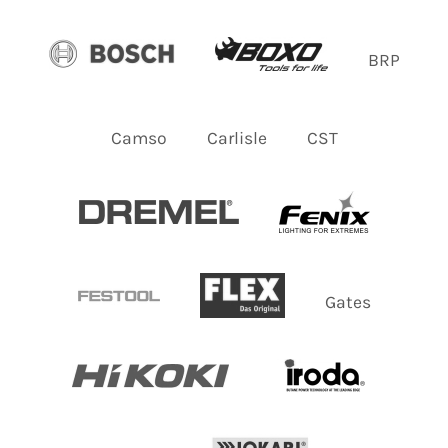
BRP
Camso
Carlisle
CST
Gates