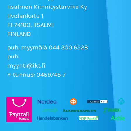
Iisalmen Kiinnitystarvike Ky
Ilvolankatu 1
FI-74100, IISALMI
FINLAND
puh. myymälä 044 300 6528
puh.
myynti@ikt.fi
Y-tunnus: 0459745-7