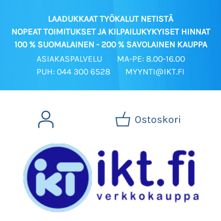
LAADUKKAAT TYÖKALUT NETISTÄ
NOPEAT TOIMITUKSET JA KILPAILUKYKYISET HINNAT
100 % SUOMALAINEN - 200 % SAVOLAINEN KAUPPA
ASIAKASPALVELU
MA-PE: 8.00-16.00
PUH: 044 300 6528
MYYNTI@IKT.FI
Ostoskori