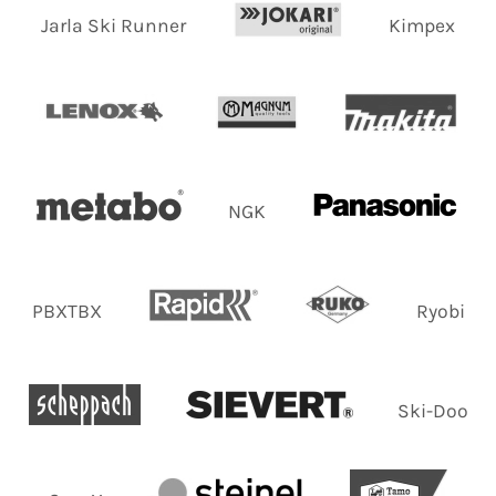
Jarla Ski Runner
Kimpex
NGK
PBXTBX
Ryobi
Ski-Doo