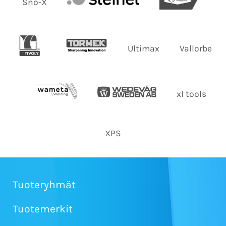
Sno-X
Ultimax
Vallorbe
xl tools
XPS
Tuoteryhmät
Tuotemerkit