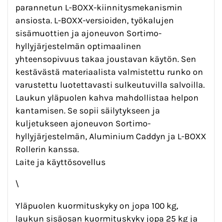
parannetun L-BOXX-kiinnitysmekanismin
ansiosta. L-BOXX-versioiden, työkalujen
sisämuottien ja ajoneuvon Sortimo-
hyllyjärjestelmän optimaalinen
yhteensopivuus takaa joustavan käytön. Sen
kestävästä materiaalista valmistettu runko on
varustettu luotettavasti sulkeutuvilla salvoilla.
Laukun yläpuolen kahva mahdollistaa helpon
kantamisen. Se sopii säilytykseen ja
kuljetukseen ajoneuvon Sortimo-
hyllyjärjestelmän, Aluminium Caddyn ja L-BOXX
Rollerin kanssa.
Laite ja käyttösovellus
\
Yläpuolen kuormituskyky on jopa 100 kg,
laukun sisäosan kuormituskyky jopa 25 kg ja