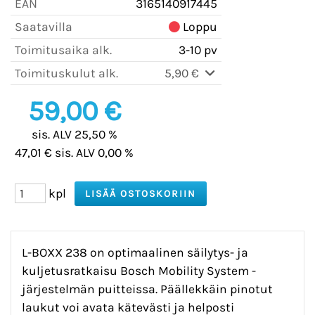
EAN
3165140917445
Saatavilla
Loppu
Toimitusaika alk.
3-10 pv
Toimituskulut alk.
5,90 €
59,00 €
sis. ALV 25,50 %
47,01 € sis. ALV 0,00 %
kpl
L-BOXX 238 on optimaalinen säilytys- ja
kuljetusratkaisu Bosch Mobility System -
järjestelmän puitteissa. Päällekkäin pinotut
laukut voi avata kätevästi ja helposti