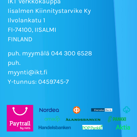
IKT Verkkokauppa
Iisalmen Kiinnitystarvike Ky
Ilvolankatu 1
FI-74100, IISALMI
FINLAND
puh. myymälä 044 300 6528
puh.
myynti@ikt.fi
Y-tunnus: 0459745-7