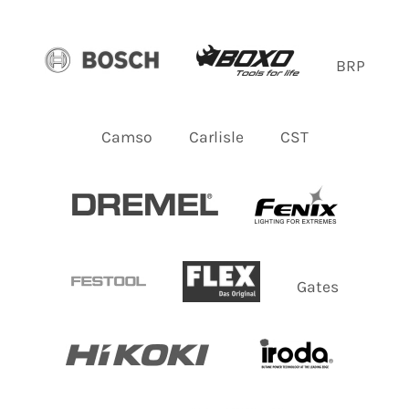
BRP
Camso
Carlisle
CST
Gates