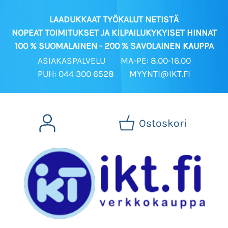
LAADUKKAAT TYÖKALUT NETISTÄ
NOPEAT TOIMITUKSET JA KILPAILUKYKYISET HINNAT
100 % SUOMALAINEN - 200 % SAVOLAINEN KAUPPA
ASIAKASPALVELU
MA-PE: 8.00-16.00
PUH: 044 300 6528
MYYNTI@IKT.FI
Ostoskori