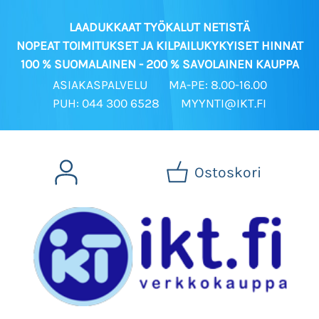
LAADUKKAAT TYÖKALUT NETISTÄ
NOPEAT TOIMITUKSET JA KILPAILUKYKYISET HINNAT
100 % SUOMALAINEN - 200 % SAVOLAINEN KAUPPA
ASIAKASPALVELU
MA-PE: 8.00-16.00
PUH: 044 300 6528
MYYNTI@IKT.FI
Ostoskori