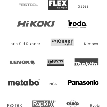
Gates
Jarla Ski Runner
Kimpex
NGK
PBXTBX
Ryobi