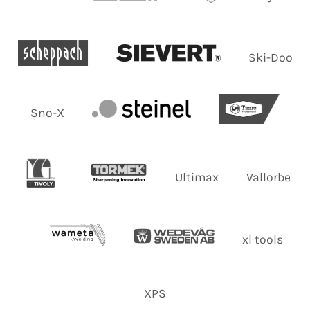
Ski-Doo
Sno-X
Ultimax
Vallorbe
xl tools
XPS