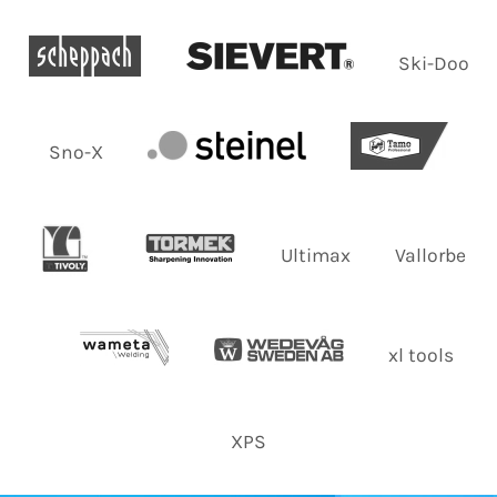
Ski-Doo
Sno-X
Ultimax
Vallorbe
xl tools
XPS