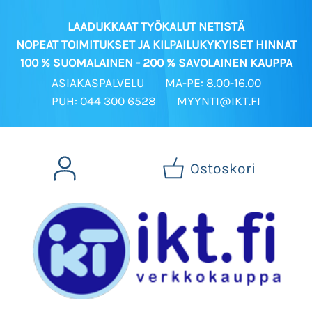
LAADUKKAAT TYÖKALUT NETISTÄ
NOPEAT TOIMITUKSET JA KILPAILUKYKYISET HINNAT
100 % SUOMALAINEN - 200 % SAVOLAINEN KAUPPA
ASIAKASPALVELU
MA-PE: 8.00-16.00
PUH: 044 300 6528
MYYNTI@IKT.FI
Ostoskori