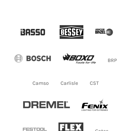
BRP
Camso
Carlisle
CST
Gates