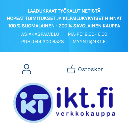
LAADUKKAAT TYÖKALUT NETISTÄ
NOPEAT TOIMITUKSET JA KILPAILUKYKYISET HINNAT
100 % SUOMALAINEN - 200 % SAVOLAINEN KAUPPA
ASIAKASPALVELU
MA-PE: 8.00-16.00
PUH: 044 300 6528
MYYNTI@IKT.FI
Ostoskori