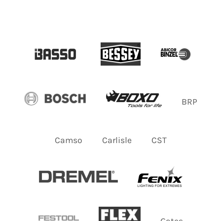
BRP
Camso
Carlisle
CST
Gates