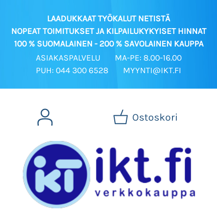
LAADUKKAAT TYÖKALUT NETISTÄ
NOPEAT TOIMITUKSET JA KILPAILUKYKYISET HINNAT
100 % SUOMALAINEN - 200 % SAVOLAINEN KAUPPA
ASIAKASPALVELU
MA-PE: 8.00-16.00
PUH: 044 300 6528
MYYNTI@IKT.FI
Ostoskori