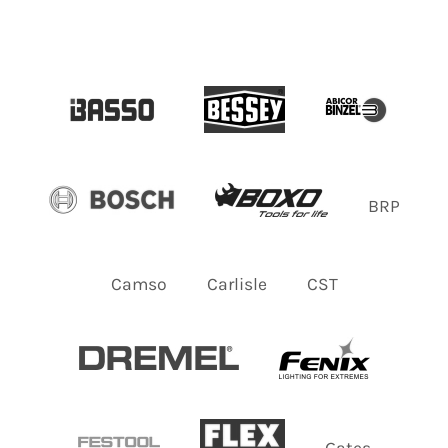
BRP
Camso
Carlisle
CST
Gates