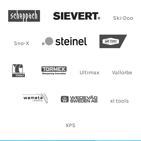
Ski-Doo
Sno-X
Ultimax
Vallorbe
xl tools
XPS