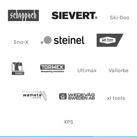
Ski-Doo
Sno-X
Ultimax
Vallorbe
xl tools
XPS