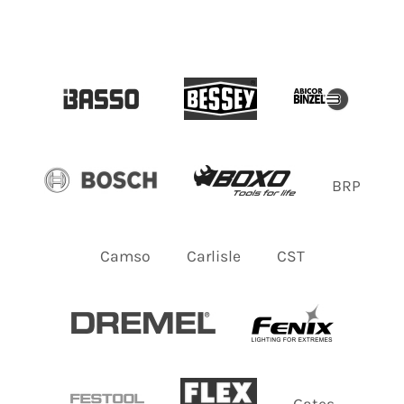
BRP
Camso
Carlisle
CST
Gates