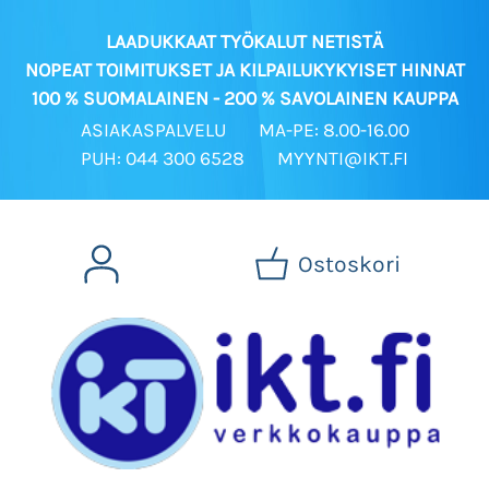
LAADUKKAAT TYÖKALUT NETISTÄ
NOPEAT TOIMITUKSET JA KILPAILUKYKYISET HINNAT
100 % SUOMALAINEN - 200 % SAVOLAINEN KAUPPA
ASIAKASPALVELU
MA-PE: 8.00-16.00
PUH: 044 300 6528
MYYNTI@IKT.FI
Ostoskori