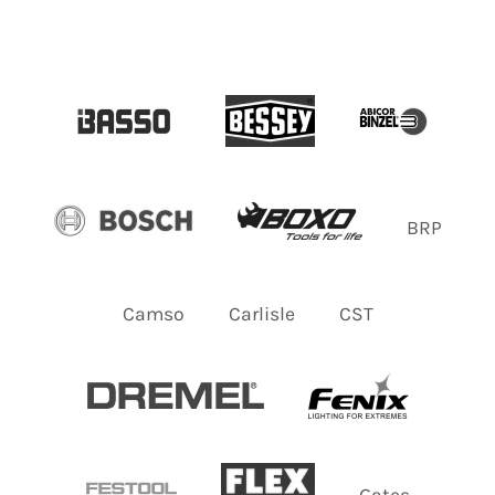
BRP
Camso
Carlisle
CST
Gates