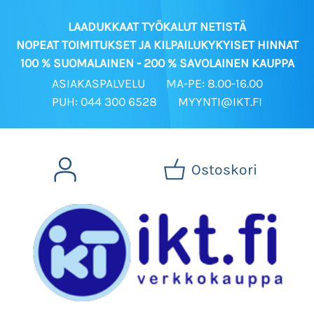
LAADUKKAAT TYÖKALUT NETISTÄ
NOPEAT TOIMITUKSET JA KILPAILUKYKYISET HINNAT
100 % SUOMALAINEN - 200 % SAVOLAINEN KAUPPA
ASIAKASPALVELU
MA-PE: 8.00-16.00
PUH: 044 300 6528
MYYNTI@IKT.FI
Ostoskori