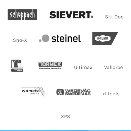
Ski-Doo
Sno-X
Ultimax
Vallorbe
xl tools
XPS