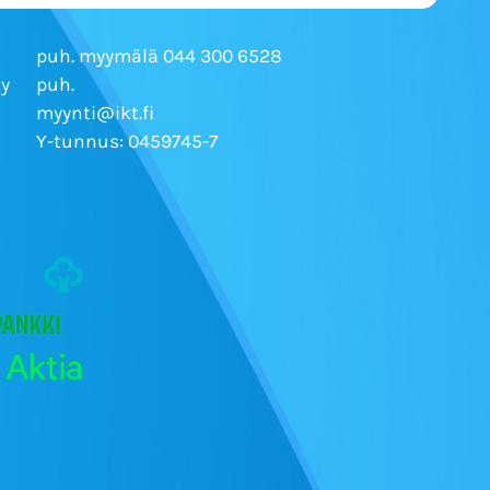
puh. myymälä 044 300 6528
Ky
puh.
myynti@ikt.fi
Y-tunnus: 0459745-7