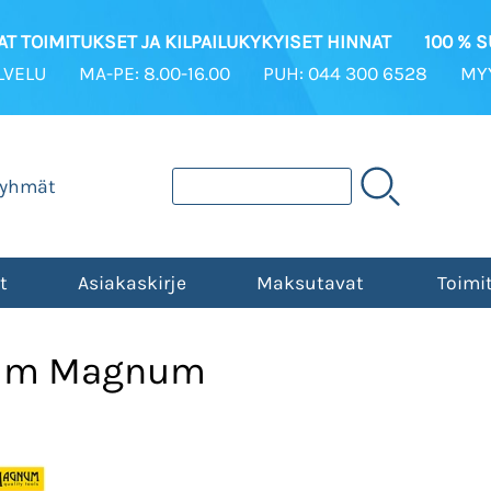
T TOIMITUKSET JA KILPAILUKYKYISET HINNAT
100 % 
LVELU
MA-PE: 8.00-16.00
PUH: 044 300 6528
MYY
ryhmät
t
Asiakaskirje
Maksutavat
Toimi
0mm Magnum