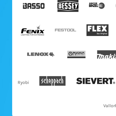
Ryobi
Vallor