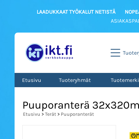
LAADUKKAAT TYÖKALUT NETISTÄ
NOPEA
ASIAKASPA
Tuote
Etusivu
Tuoteryhmät
Tuotemerki
Puuporanterä 32x32
Etusivu
>
Terät
>
Puuporanterät