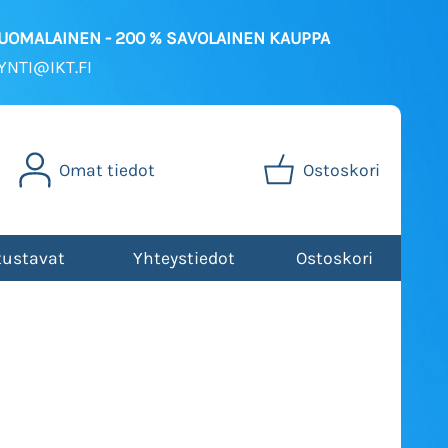
SUOMALAINEN - 200 % SAVOLAINEN KAUPPA
NTI@IKT.FI
Omat tiedot
Ostoskori
tustavat
Yhteystiedot
Ostoskori