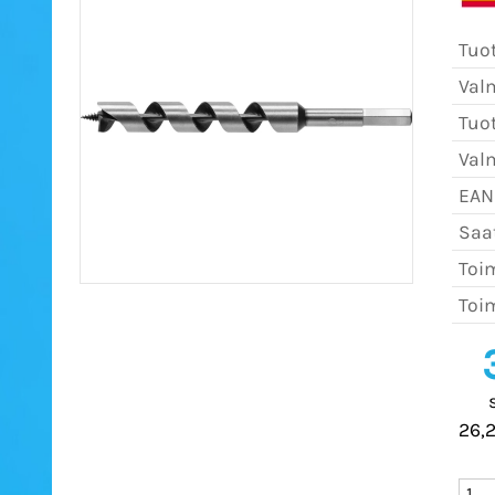
Tuo
Val
Tuo
Val
EAN
Saat
Toim
Toim
26,2