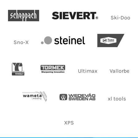
Ski-Doo
Sno-X
Ultimax
Vallorbe
xl tools
XPS