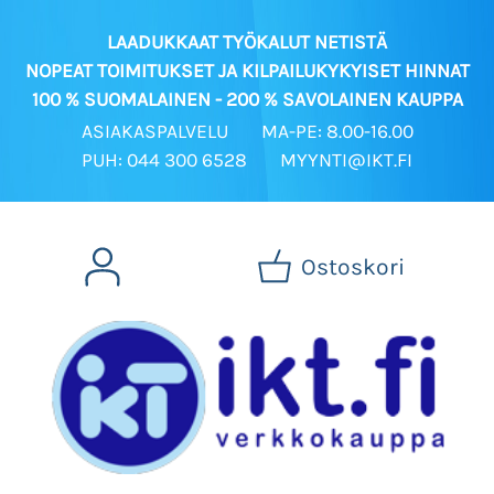
LAADUKKAAT TYÖKALUT NETISTÄ
NOPEAT TOIMITUKSET JA KILPAILUKYKYISET HINNAT
100 % SUOMALAINEN - 200 % SAVOLAINEN KAUPPA
ASIAKASPALVELU
MA-PE: 8.00-16.00
PUH: 044 300 6528
MYYNTI@IKT.FI
Ostoskori