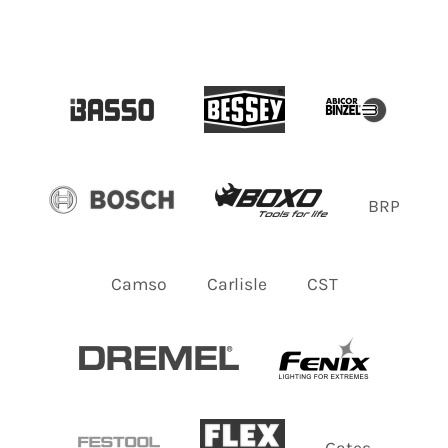
BRP
Camso
Carlisle
CST
Gates