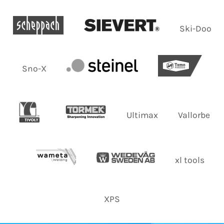
Ski-Doo
Sno-X
Ultimax
Vallorbe
xl tools
XPS