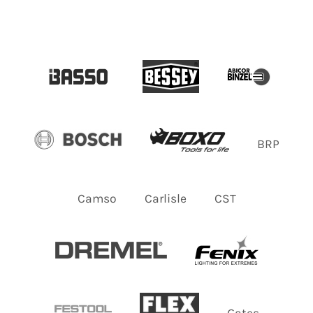
BRP
Camso
Carlisle
CST
Gates