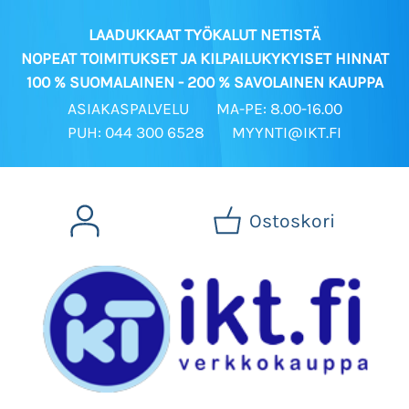
LAADUKKAAT TYÖKALUT NETISTÄ
NOPEAT TOIMITUKSET JA KILPAILUKYKYISET HINNAT
100 % SUOMALAINEN - 200 % SAVOLAINEN KAUPPA
ASIAKASPALVELU
MA-PE: 8.00-16.00
PUH: 044 300 6528
MYYNTI@IKT.FI
Ostoskori