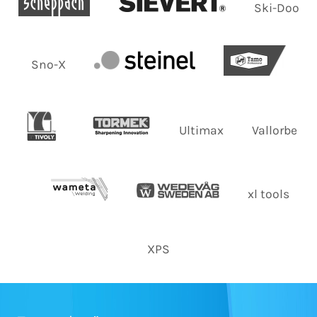
Ski-Doo
Sno-X
Ultimax
Vallorbe
xl tools
XPS