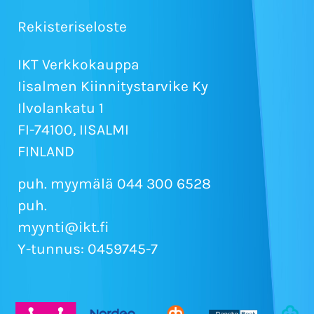
Rekisteriseloste
IKT Verkkokauppa
Iisalmen Kiinnitystarvike Ky
Ilvolankatu 1
FI-74100, IISALMI
FINLAND
puh. myymälä 044 300 6528
puh.
myynti@ikt.fi
Y-tunnus: 0459745-7