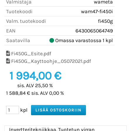
Valmistaja
wameta
Tuotekoodi
wam47-fi450i
Valm. tuotekoodi
fi450g
EAN
6430065064749
Saatavilla
Omassa varastossa 1 kpl
Fi450G_Esite.pdf
Fi450G_Kayttoohje_05072021.pdf
1 994,00 €
sis. ALV 25,50 %
1 588,84 € sis. ALV 0,00 %
kpl
Invertteritekniikkaa. Tuotetun virran