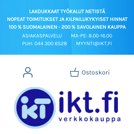
LAADUKKAAT TYÖKALUT NETISTÄ
NOPEAT TOIMITUKSET JA KILPAILUKYKYISET HINNAT
100 % SUOMALAINEN - 200 % SAVOLAINEN KAUPPA
ASIAKASPALVELU
MA-PE: 8.00-16.00
PUH: 044 300 6528
MYYNTI@IKT.FI
Ostoskori