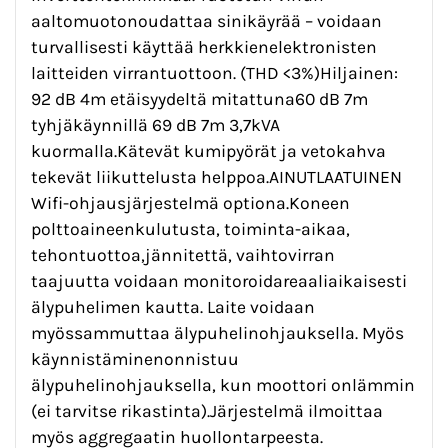
aaltomuotonoudattaa sinikäyrää – voidaan
turvallisesti käyttää herkkienelektronisten
laitteiden virrantuottoon. (THD <3%)Hiljainen:
92 dB 4m etäisyydeltä mitattuna60 dB 7m
tyhjäkäynnillä 69 dB 7m 3,7kVA
kuormalla.Kätevät kumipyörät ja vetokahva
tekevät liikuttelusta helppoa.AINUTLAATUINEN
Wifi-ohjausjärjestelmä optiona.Koneen
polttoaineenkulutusta, toiminta-aikaa,
tehontuottoa,jännitettä, vaihtovirran
taajuutta voidaan monitoroidareaaliaikaisesti
älypuhelimen kautta. Laite voidaan
myössammuttaa älypuhelinohjauksella. Myös
käynnistäminenonnistuu
älypuhelinohjauksella, kun moottori onlämmin
(ei tarvitse rikastinta).Järjestelmä ilmoittaa
myös aggregaatin huollontarpeesta.