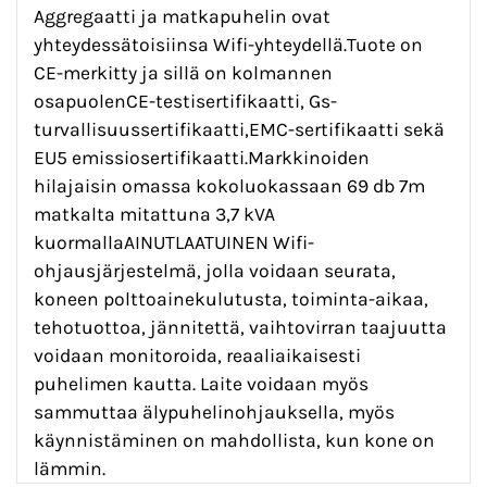
Aggregaatti ja matkapuhelin ovat
yhteydessätoisiinsa Wifi-yhteydellä.Tuote on
CE-merkitty ja sillä on kolmannen
osapuolenCE-testisertifikaatti, Gs-
turvallisuussertifikaatti,EMC-sertifikaatti sekä
EU5 emissiosertifikaatti.Markkinoiden
hilajaisin omassa kokoluokassaan 69 db 7m
matkalta mitattuna 3,7 kVA
kuormallaAINUTLAATUINEN Wifi-
ohjausjärjestelmä, jolla voidaan seurata,
koneen polttoainekulutusta, toiminta-aikaa,
tehotuottoa, jännitettä, vaihtovirran taajuutta
voidaan monitoroida, reaaliaikaisesti
puhelimen kautta. Laite voidaan myös
sammuttaa älypuhelinohjauksella, myös
käynnistäminen on mahdollista, kun kone on
lämmin.