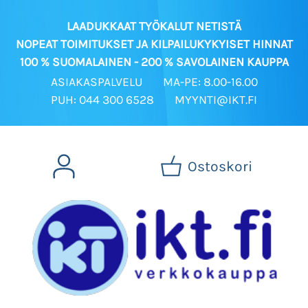
LAADUKKAAT TYÖKALUT NETISTÄ
NOPEAT TOIMITUKSET JA KILPAILUKYKYISET HINNAT
100 % SUOMALAINEN - 200 % SAVOLAINEN KAUPPA
ASIAKASPALVELU
MA-PE: 8.00-16.00
PUH: 044 300 6528
MYYNTI@IKT.FI
Ostoskori