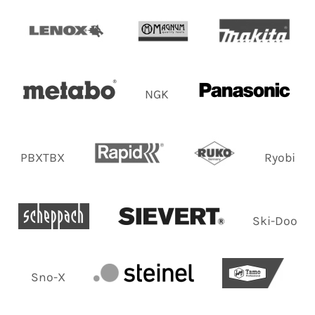
NGK
PBXTBX
Ryobi
Ski-Doo
Sno-X