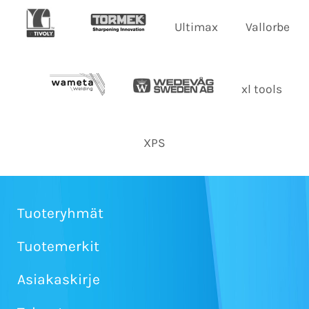
Ultimax
Vallorbe
xl tools
XPS
Tuoteryhmät
Tuotemerkit
Asiakaskirje