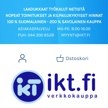
LAADUKKAAT TYÖKALUT NETISTÄ
NOPEAT TOIMITUKSET JA KILPAILUKYKYISET HINNAT
100 % SUOMALAINEN - 200 % SAVOLAINEN KAUPPA
ASIAKASPALVELU
MA-PE: 8.00-16.00
PUH: 044 300 6528
MYYNTI@IKT.FI
Ostoskori