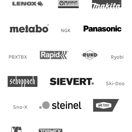
NGK
PBXTBX
Ryobi
Ski-Doo
Sno-X