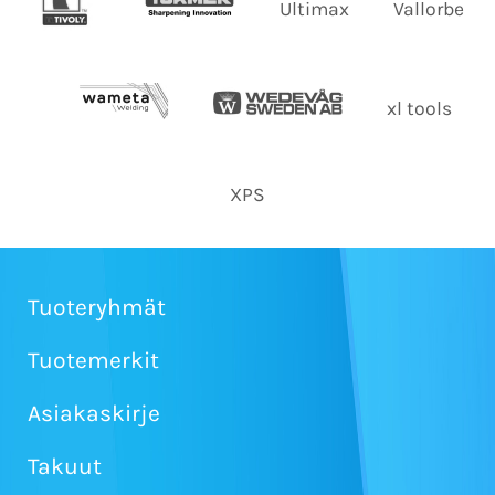
Ultimax
Vallorbe
xl tools
XPS
Tuoteryhmät
Tuotemerkit
Asiakaskirje
Takuut