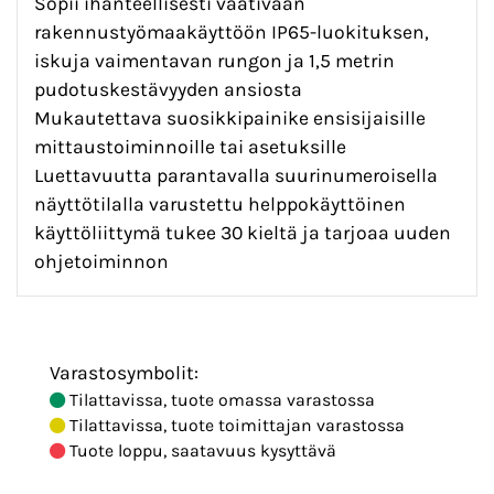
Sopii ihanteellisesti vaativaan
rakennustyömaakäyttöön IP65-luokituksen,
iskuja vaimentavan rungon ja 1,5 metrin
pudotuskestävyyden ansiosta
Mukautettava suosikkipainike ensisijaisille
mittaustoiminnoille tai asetuksille
Luettavuutta parantavalla suurinumeroisella
näyttötilalla varustettu helppokäyttöinen
käyttöliittymä tukee 30 kieltä ja tarjoaa uuden
ohjetoiminnon
Varastosymbolit:
Tilattavissa, tuote omassa varastossa
Tilattavissa, tuote toimittajan varastossa
Tuote loppu, saatavuus kysyttävä