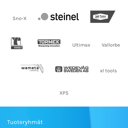
Sno-X
Ultimax
Vallorbe
xl tools
XPS
Tuoteryhmät