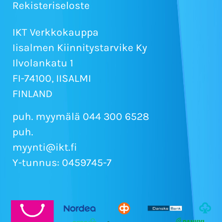
Rekisteriseloste
IKT Verkkokauppa
Iisalmen Kiinnitystarvike Ky
Ilvolankatu 1
FI-74100, IISALMI
FINLAND
puh. myymälä 044 300 6528
puh.
myynti@ikt.fi
Y-tunnus: 0459745-7