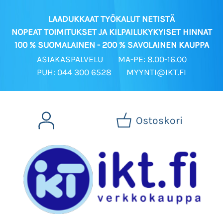
LAADUKKAAT TYÖKALUT NETISTÄ
NOPEAT TOIMITUKSET JA KILPAILUKYKYISET HINNAT
100 % SUOMALAINEN - 200 % SAVOLAINEN KAUPPA
ASIAKASPALVELU
MA-PE: 8.00-16.00
PUH: 044 300 6528
MYYNTI@IKT.FI
Ostoskori