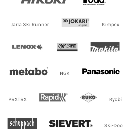
Jarla Ski Runner
Kimpex
NGK
PBXTBX
Ryobi
Ski-Doo