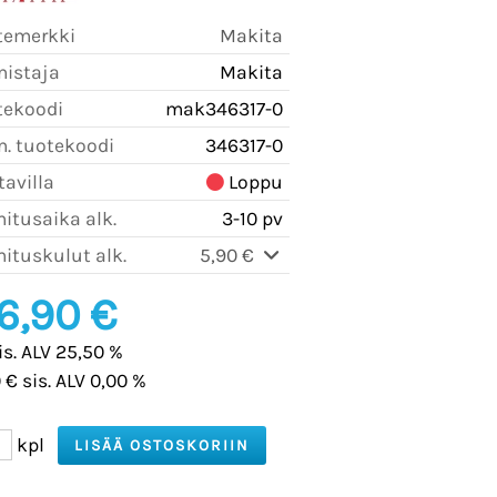
temerkki
Makita
mistaja
Makita
tekoodi
mak346317-0
m. tuotekoodi
346317-0
avilla
Loppu
itusaika alk.
3-10 pv
ituskulut alk.
5,90 €
6,90 €
is. ALV 25,50 %
 € sis. ALV 0,00 %
kpl