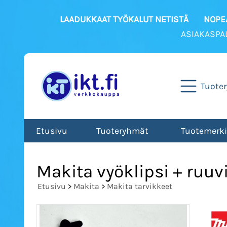
LAADUKKAAT TYÖKALUT NETISTÄ
NOPEA
ASIAKASPA
Tuote
Etusivu
Tuoteryhmät
Tuotemerki
Makita vyöklipsi + ruuv
Etusivu
>
Makita
>
Makita tarvikkeet