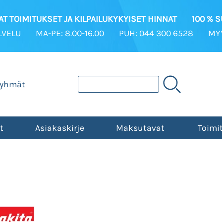
T TOIMITUKSET JA KILPAILUKYKYISET HINNAT
100 % 
LVELU
MA-PE: 8.00-16.00
PUH: 044 300 6528
MYY
ryhmät
t
Asiakaskirje
Maksutavat
Toimi
i