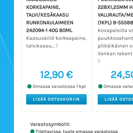
KORKEAPAINE,
228X1,25MM 
TALVI/KESÄKAASU
VALURAUTA/ME
RUNKONAULAIMEEN
(1KPL) B-5558
242094-1 40G 80ML
Kovapaloilla v
Kaasusäiliö korkeapaine,
puukkosahant
talvikaasu...
pitkäikäinen v
Vankan rakente
12,90 €
24,5
Omassa varastossa 1 kpl
Omassa varas
Varastosymbolit:
Tilattavissa, tuote omassa varastossa