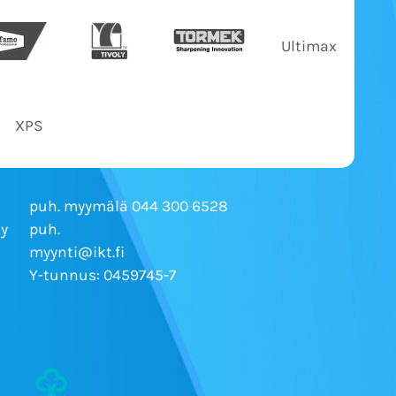
Ultimax
XPS
puh. myymälä 044 300 6528
Ky
puh.
myynti@ikt.fi
Y-tunnus: 0459745-7