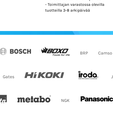
- Toimittajan varastossa olevilla
tuotteilla 3-8 arkipäivää
BRP
Camso
Gates
NGK