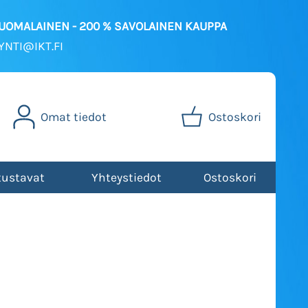
SUOMALAINEN - 200 % SAVOLAINEN KAUPPA
NTI@IKT.FI
Omat tiedot
Ostoskori
tustavat
Yhteystiedot
Ostoskori