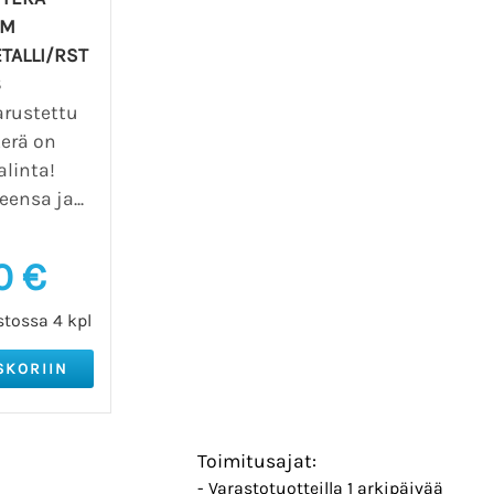
HM
TALLI/RST
8
arustettu
erä on
alinta!
ensa ja...
0 €
tossa 4 kpl
Toimitusajat:
- Varastotuotteilla 1 arkipäivää