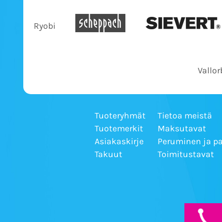
Ryobi
Vallor
Tuoteryhmät
Tietoa meistä
Tuotemerkit
Maksutavat
Asiakaskirje
Peruminen ja p
Takuut
Toimitustavat