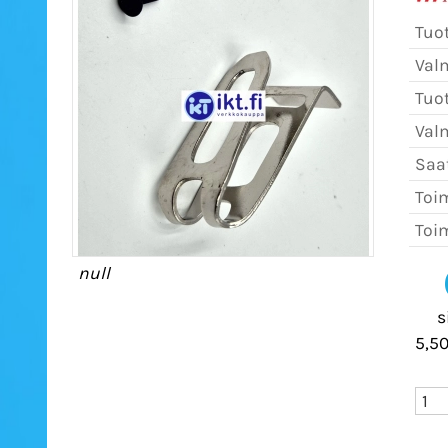
Tuo
Val
Tuo
Val
Saat
Toim
Toim
null
s
5,50