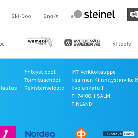
Ski-Doo
Sno-X
be
xl tools
Yhteystiedot
IKT Verkkokauppa
Toimitusehdot
Iisalmen Kiinnitystarvike 
alautus
Rekisteriseloste
Ilvolankatu 1
FI-74100, IISALMI
FINLAND