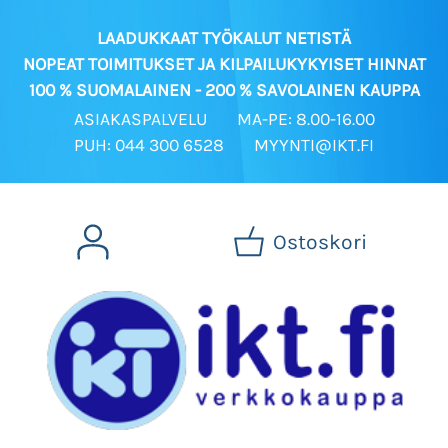
LAADUKKAAT TYÖKALUT NETISTÄ
NOPEAT TOIMITUKSET JA KILPAILUKYKYISET HINNAT
100 % SUOMALAINEN - 200 % SAVOLAINEN KAUPPA
ASIAKASPALVELU
MA-PE: 8.00-16.00
PUH: 044 300 6528
MYYNTI@IKT.FI
Ostoskori