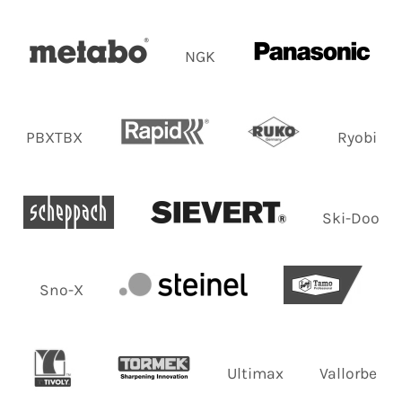
NGK
PBXTBX
Ryobi
Ski-Doo
Sno-X
Ultimax
Vallorbe