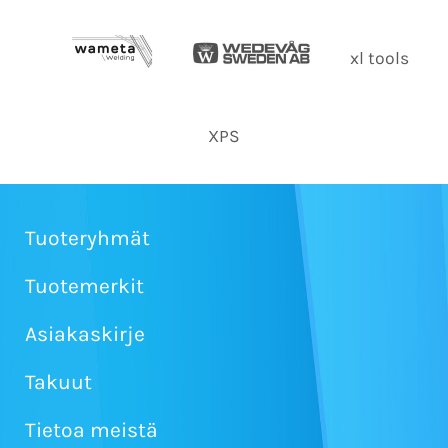
xl tools
XPS
Tuoteryhmät
Tuotemerkit
Asiakaskirje
Takuut
Tietoa meistä