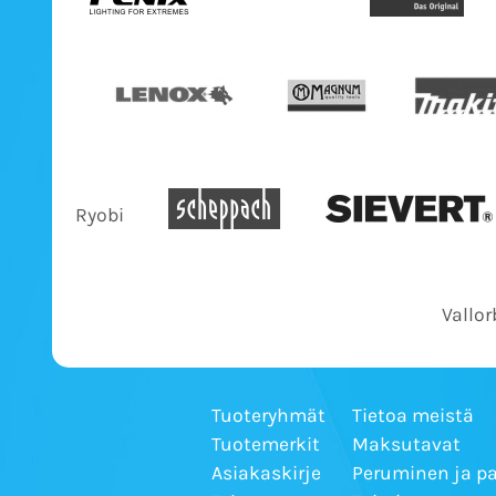
Ryobi
Vallor
Tuoteryhmät
Tietoa meistä
Tuotemerkit
Maksutavat
Asiakaskirje
Peruminen ja p