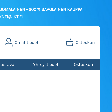
SUOMALAINEN - 200 % SAVOLAINEN KAUPPA
NTI@IKT.FI
Omat tiedot
Ostoskori
tustavat
Yhteystiedot
Ostoskori