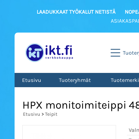
LAADUKKAAT TYÖKALUT NETISTÄ
NOPEA
ASIAKASPA
Tuote
Etusivu
Tuoteryhmät
Tuotemerki
HPX monitoimiteippi 
Etusivu
>
Teipit
Val