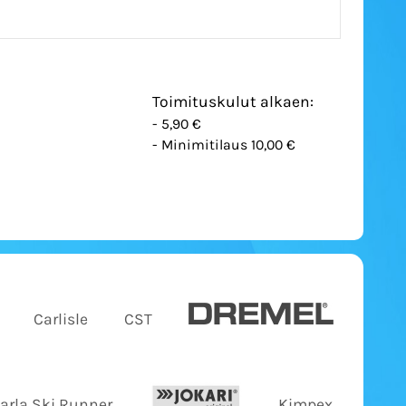
Toimituskulut alkaen:
- 5,90 €
- Minimitilaus 10,00 €
Carlisle
CST
Jarla Ski Runner
Kimpex