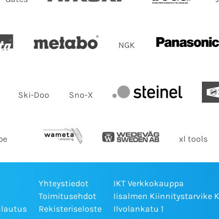
NGK
Ski-Doo
Sno-X
be
xl tools
Yhteystiedot
IKT Verkkokauppa
Toimitusehdot
Iisalmen Kiinnitystarvike 
alautus
Rekisteriseloste
Ilvolankatu 1