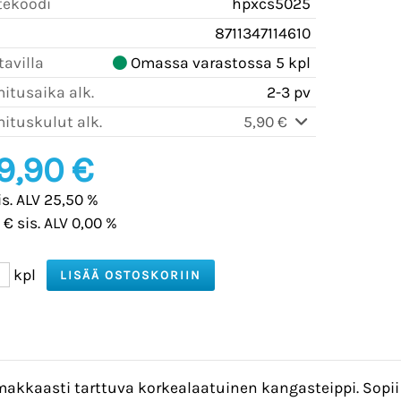
tekoodi
hpxcs5025
8711347114610
avilla
Omassa varastossa 5 kpl
itusaika alk.
2-3 pv
ituskulut alk.
5,90 €
9,90 €
is. ALV 25,50 %
 € sis. ALV 0,00 %
kpl
imakkaasti tarttuva korkealaatuinen kangasteippi. Sopii