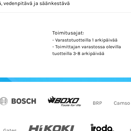
vä, vedenpitävä ja säänkestävä
Toimitusajat:
- Varastotuotteilla 1 arkipäivää
- Toimittajan varastossa olevilla
tuotteilla 3-8 arkipäivää
BRP
Camso
Gates