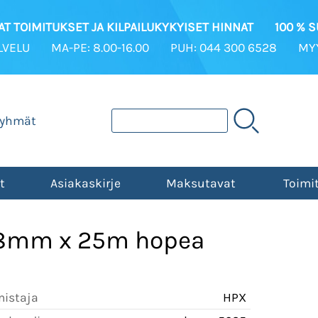
T TOIMITUKSET JA KILPAILUKYKYISET HINNAT
100 % 
LVELU
MA-PE: 8.00-16.00
PUH: 044 300 6528
MYY
ryhmät
t
Asiakaskirje
Maksutavat
Toimi
48mm x 25m hopea
mistaja
HPX