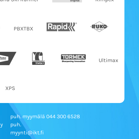
PBXTBX
Ultimax
XPS
puh. myymälä 044 300 6528
Ky
puh.
myynti@ikt.fi