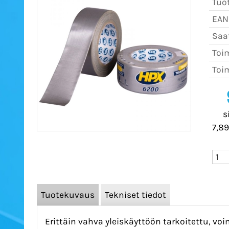
Tuo
EAN
Saat
Toim
Toim
s
7,89
Tuotekuvaus
Tekniset tiedot
Erittäin vahva yleiskäyttöön tarkoitettu, vo