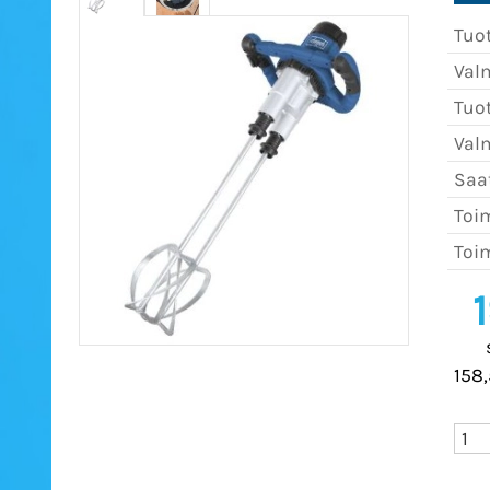
Tuo
Val
Tuo
Val
Saat
Toim
Toim
158,