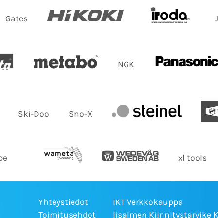
Gates
NGK
Ski-Doo
Sno-X
be
xl tools
Yhteystiedot
IKT Verkkokauppa
Toimitusehdot
Iisalmen Kiinnitystarvike 