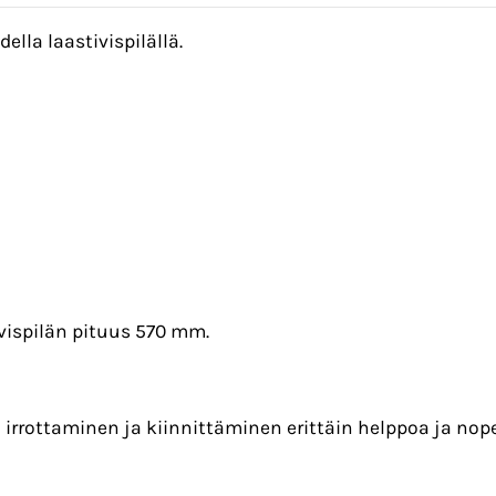
lla laastivispilällä.
ivispilän pituus 570 mm.
 irrottaminen ja kiinnittäminen erittäin helppoa ja nope