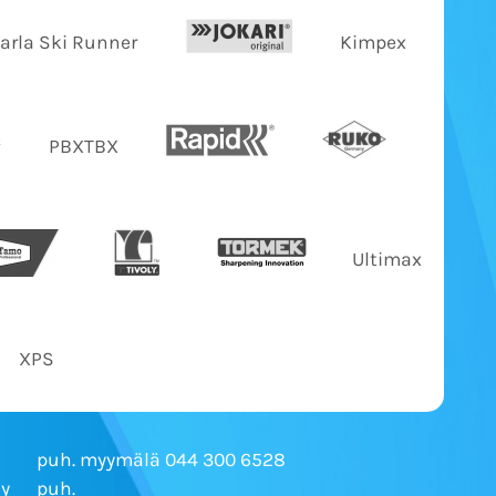
Jarla Ski Runner
Kimpex
PBXTBX
Ultimax
XPS
puh. myymälä 044 300 6528
Ky
puh.