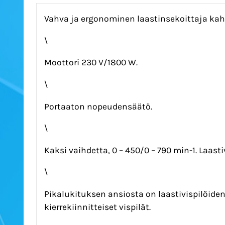
Vahva ja ergonominen laastinsekoittaja kahde
\
Moottori 230 V/1800 W.
\
Portaaton nopeudensäätö.
\
Kaksi vaihdetta, 0 – 450/0 – 790 min-1. Laast
\
Pikalukituksen ansiosta on laastivispilöiden
kierrekiinnitteiset vispilät.