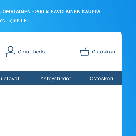
SUOMALAINEN - 200 % SAVOLAINEN KAUPPA
NTI@IKT.FI
Omat tiedot
Ostoskori
tustavat
Yhteystiedot
Ostoskori