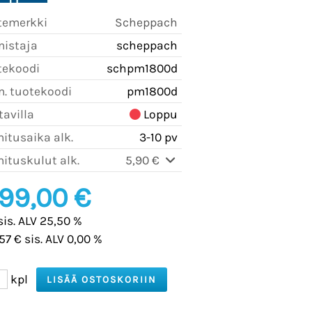
temerkki
Scheppach
mistaja
scheppach
tekoodi
schpm1800d
m. tuotekoodi
pm1800d
avilla
Loppu
itusaika alk.
3-10 pv
ituskulut alk.
5,90 €
199,00 €
sis. ALV 25,50 %
57 € sis. ALV 0,00 %
kpl