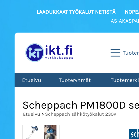
LAADUKKAAT TYÖKALUT NETISTÄ
NOPEA
ASIAKASPA
Tuote
Etusivu
Tuoteryhmät
Tuotemerki
Scheppach PM1800D sek
Etusivu
>
Scheppach sähkötyökalut 230V