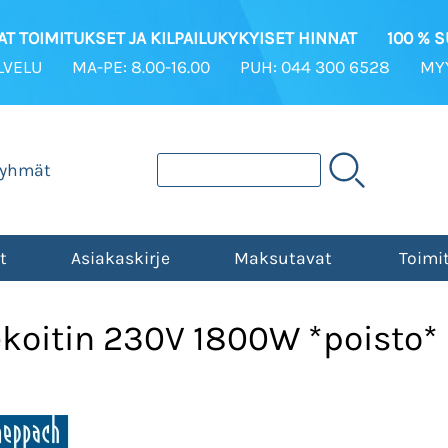
T TOIMITUKSET JA KILPAILUKYKYISET HINNAT
100 % 
LVELU
MA-PE: 8.00-16.00
PUH: 044 300 6528
MYY
ryhmät
t
Asiakaskirje
Maksutavat
Toimi
oitin 230V 1800W *poisto*