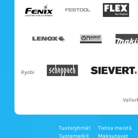
Ryobi
Vallor
Tuoteryhmät
Tietoa meistä
Tuotemerkit
Maksutavat