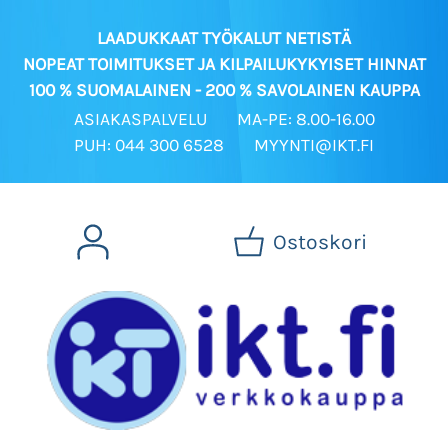
LAADUKKAAT TYÖKALUT NETISTÄ
NOPEAT TOIMITUKSET JA KILPAILUKYKYISET HINNAT
100 % SUOMALAINEN - 200 % SAVOLAINEN KAUPPA
ASIAKASPALVELU
MA-PE: 8.00-16.00
PUH: 044 300 6528
MYYNTI@IKT.FI
Ostoskori