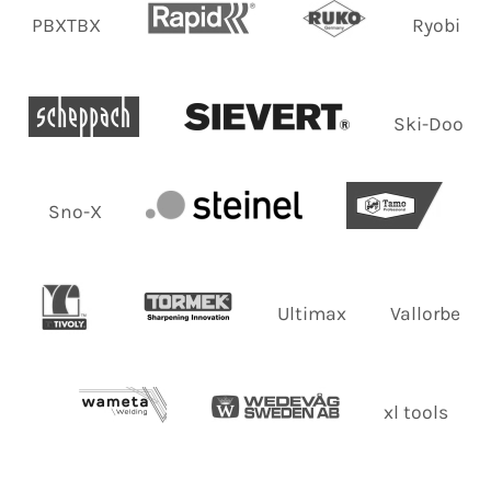
PBXTBX
Ryobi
Ski-Doo
Sno-X
Ultimax
Vallorbe
xl tools