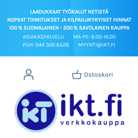
LAADUKKAAT TYÖKALUT NETISTÄ
NOPEAT TOIMITUKSET JA KILPAILUKYKYISET HINNAT
100 % SUOMALAINEN - 200 % SAVOLAINEN KAUPPA
ASIAKASPALVELU
MA-PE: 8.00-16.00
PUH: 044 300 6528
MYYNTI@IKT.FI
Ostoskori