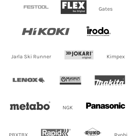
Gates
Jarla Ski Runner
Kimpex
NGK
PBXTBX
Ryobi