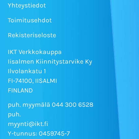
Yhteystiedot
Toimitusehdot
Rekisteriseloste
IKT Verkkokauppa
Iisalmen Kiinnitystarvike Ky
Ilvolankatu 1
FI-74100, IISALMI
FINLAND
puh. myymälä 044 300 6528
puh.
myynti@ikt.fi
Y-tunnus: 0459745-7