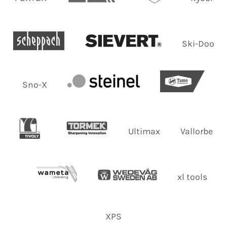
Ski-Doo
Sno-X
Ultimax
Vallorbe
xl tools
XPS