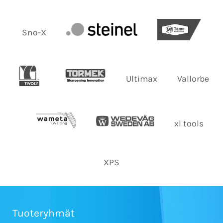
Sno-X
Ultimax
Vallorbe
xl tools
XPS
Tuoteryhmät