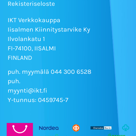
Rekisteriseloste
IKT Verkkokauppa
Iisalmen Kiinnitystarvike Ky
Ilvolankatu 1
FI-74100, IISALMI
FINLAND
puh. myymälä 044 300 6528
puh.
myynti@ikt.fi
Y-tunnus: 0459745-7