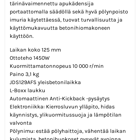
tärinävaimennettu apukädensija
portaattomalla säädöllä sekä hyvä pölynpoisto
imuria käytettäessä, tuovat turvallisuutta ja
käyttömukavuutta betonihiomakoneen
käyttöön.
Laikan koko 125 mm
Ottoteho 1450W
Kuormittamatonnopeus 10 000 r/min
Paino 3,1 kg
JDS129AFS yleisbetonilaikka
L-Boxx laukku
Automaattinen Anti-Kickback -pysäytys
Elektroniikka: Kierrosluvun ylläpito, hidas
käynnistys, ylikuormitussuoja ja lämpötilan
valvonta
Pölynimu: estää pölyhaittoja, vähentää laikan
kulumista, betonihuokoset pysyvät avoinna