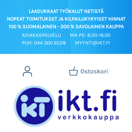
LAADUKKAAT TYÖKALUT NETISTÄ
NOPEAT TOIMITUKSET JA KILPAILUKYKYISET HINNAT
100 % SUOMALAINEN - 200 % SAVOLAINEN KAUPPA
ASIAKASPALVELU
MA-PE: 8.00-16.00
PUH: 044 300 6528
MYYNTI@IKT.FI
Ostoskori