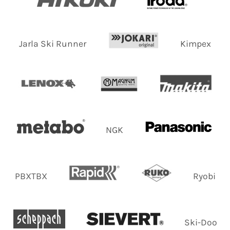
Jarla Ski Runner
Kimpex
NGK
PBXTBX
Ryobi
Ski-Doo