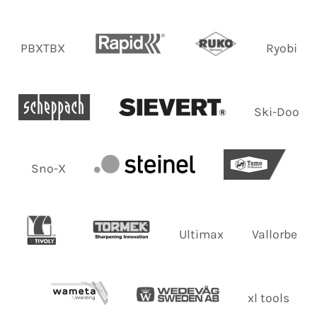
PBXTBX
Ryobi
Ski-Doo
Sno-X
Ultimax
Vallorbe
xl tools