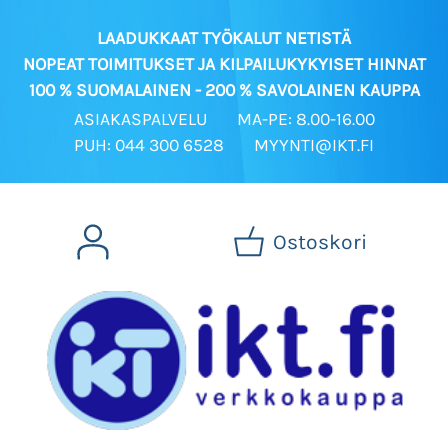
LAADUKKAAT TYÖKALUT NETISTÄ
NOPEAT TOIMITUKSET JA KILPAILUKYKYISET HINNAT
100 % SUOMALAINEN - 200 % SAVOLAINEN KAUPPA
ASIAKASPALVELU
MA-PE: 8.00-16.00
PUH: 044 300 6528
MYYNTI@IKT.FI
Ostoskori