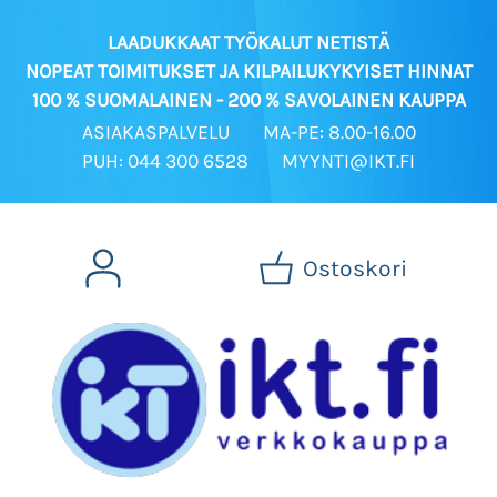
LAADUKKAAT TYÖKALUT NETISTÄ
NOPEAT TOIMITUKSET JA KILPAILUKYKYISET HINNAT
100 % SUOMALAINEN - 200 % SAVOLAINEN KAUPPA
ASIAKASPALVELU
MA-PE: 8.00-16.00
PUH: 044 300 6528
MYYNTI@IKT.FI
Ostoskori