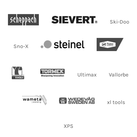
Ski-Doo
Sno-X
Ultimax
Vallorbe
xl tools
XPS