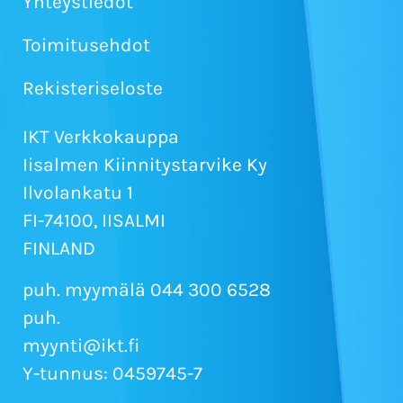
Yhteystiedot
Toimitusehdot
Rekisteriseloste
IKT Verkkokauppa
Iisalmen Kiinnitystarvike Ky
Ilvolankatu 1
FI-74100, IISALMI
FINLAND
puh. myymälä 044 300 6528
puh.
myynti@ikt.fi
Y-tunnus: 0459745-7