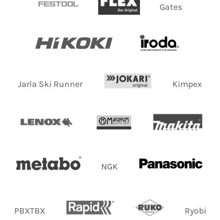
Gates
Jarla Ski Runner
Kimpex
NGK
PBXTBX
Ryobi