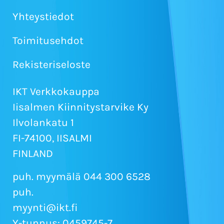
Yhteystiedot
Toimitusehdot
Rekisteriseloste
IKT Verkkokauppa
Iisalmen Kiinnitystarvike Ky
Ilvolankatu 1
FI-74100, IISALMI
FINLAND
puh. myymälä 044 300 6528
puh.
myynti@ikt.fi
Y-tunnus: 0459745-7