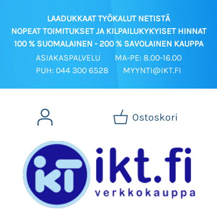
LAADUKKAAT TYÖKALUT NETISTÄ
NOPEAT TOIMITUKSET JA KILPAILUKYKYISET HINNAT
100 % SUOMALAINEN - 200 % SAVOLAINEN KAUPPA
ASIAKASPALVELU
MA-PE: 8.00-16.00
PUH: 044 300 6528
MYYNTI@IKT.FI
Ostoskori