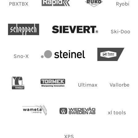
PBXTBX
Ryobi
Ski-Doo
Sno-X
Ultimax
Vallorbe
xl tools
XPS