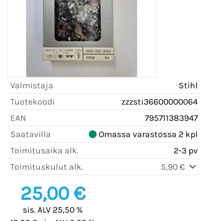
Valmistaja
Stihl
Tuotekoodi
zzzsti36600000064
EAN
795711383947
Saatavilla
Omassa varastossa 2 kpl
Toimitusaika alk.
2-3 pv
Toimituskulut alk.
5,90 €
25,00 €
sis. ALV 25,50 %