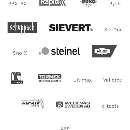
PBXTBX
Ryobi
Ski-Doo
Sno-X
Ultimax
Vallorbe
xl tools
XPS