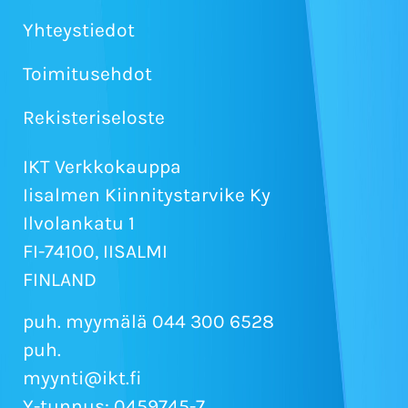
Yhteystiedot
Toimitusehdot
Rekisteriseloste
IKT Verkkokauppa
Iisalmen Kiinnitystarvike Ky
Ilvolankatu 1
FI-74100, IISALMI
FINLAND
puh. myymälä 044 300 6528
puh.
myynti@ikt.fi
Y-tunnus: 0459745-7