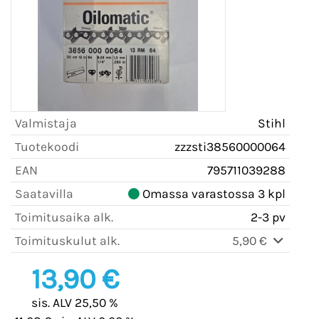
Valmistaja
Stihl
Tuotekoodi
zzzsti38560000064
EAN
795711039288
Saatavilla
Omassa varastossa 3 kpl
Toimitusaika alk.
2-3 pv
Toimituskulut alk.
5,90 €
13,90 €
sis. ALV 25,50 %