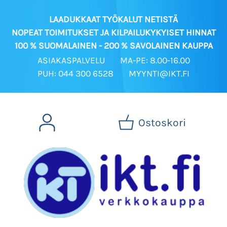
LAADUKKAAT TYÖKALUT NETISTÄ
NOPEAT TOIMITUKSET JA KILPAILUKYKYISET HINNAT
100 % SUOMALAINEN - 200 % SAVOLAINEN KAUPPA
ASIAKASPALVELU
MA-PE: 8.00-16.00
PUH: 044 300 6528
MYYNTI@IKT.FI
Ostoskori