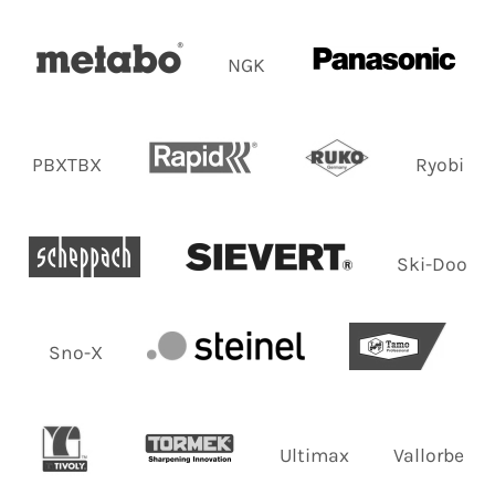
NGK
PBXTBX
Ryobi
Ski-Doo
Sno-X
Ultimax
Vallorbe