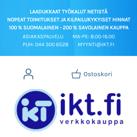
LAADUKKAAT TYÖKALUT NETISTÄ
NOPEAT TOIMITUKSET JA KILPAILUKYKYISET HINNAT
100 % SUOMALAINEN - 200 % SAVOLAINEN KAUPPA
ASIAKASPALVELU
MA-PE: 8.00-16.00
PUH: 044 300 6528
MYYNTI@IKT.FI
Ostoskori