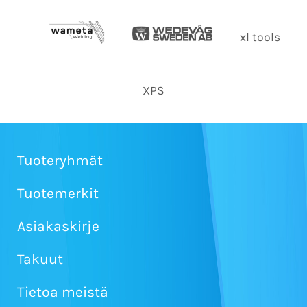
xl tools
XPS
Tuoteryhmät
Tuotemerkit
Asiakaskirje
Takuut
Tietoa meistä