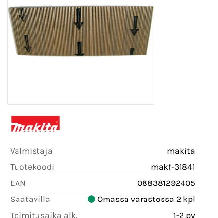
Valmistaja
makita
Tuotekoodi
makf-31841
EAN
088381292405
Saatavilla
Omassa varastossa 2 kpl
Toimitusaika alk.
1-2 pv