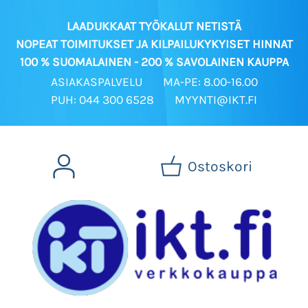
LAADUKKAAT TYÖKALUT NETISTÄ
NOPEAT TOIMITUKSET JA KILPAILUKYKYISET HINNAT
100 % SUOMALAINEN - 200 % SAVOLAINEN KAUPPA
ASIAKASPALVELU
MA-PE: 8.00-16.00
PUH: 044 300 6528
MYYNTI@IKT.FI
Ostoskori