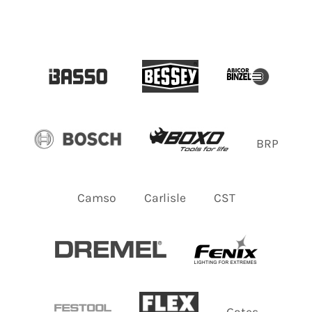
BRP
Camso
Carlisle
CST
Gates