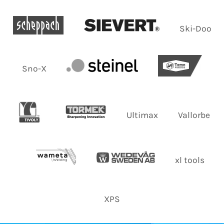
Ski-Doo
Sno-X
Ultimax
Vallorbe
xl tools
XPS