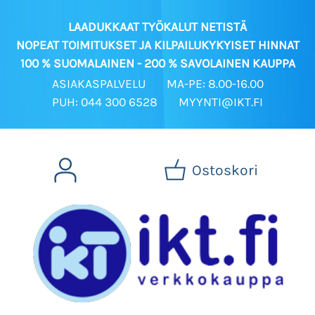
LAADUKKAAT TYÖKALUT NETISTÄ
NOPEAT TOIMITUKSET JA KILPAILUKYKYISET HINNAT
100 % SUOMALAINEN - 200 % SAVOLAINEN KAUPPA
ASIAKASPALVELU
MA-PE: 8.00-16.00
PUH: 044 300 6528
MYYNTI@IKT.FI
Ostoskori