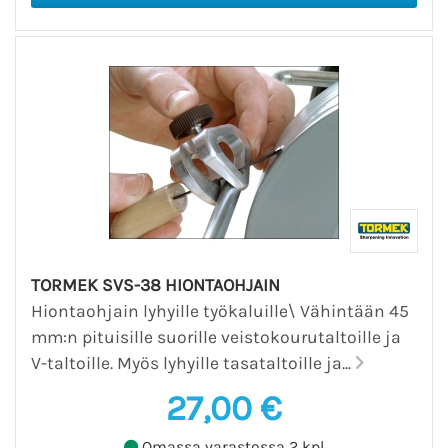
TORMEK SVS-38 HIONTAOHJAIN
Hiontaohjain lyhyille työkaluille\ Vähintään 45
mm:n pituisille suorille veistokourutaltoille ja
V-taltoille. Myös lyhyille tasataltoille ja...
27,00 €
Omassa varastossa 2 kpl