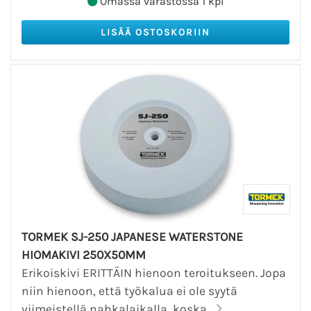
Omassa varastossa 1 kpl
TORMEK SJ-250 JAPANESE WATERSTONE
HIOMAKIVI 250X50MM
Erikoiskivi ERITTÄIN hienoon teroitukseen. Jopa
niin hienoon, että työkalua ei ole syytä
viimeistellä nahkalaikalla, koska...