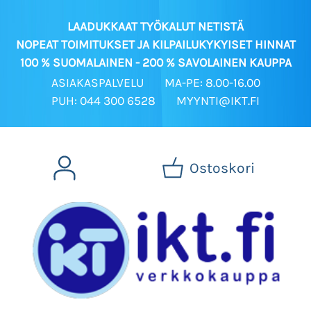
LAADUKKAAT TYÖKALUT NETISTÄ
NOPEAT TOIMITUKSET JA KILPAILUKYKYISET HINNAT
100 % SUOMALAINEN - 200 % SAVOLAINEN KAUPPA
ASIAKASPALVELU
MA-PE: 8.00-16.00
PUH: 044 300 6528
MYYNTI@IKT.FI
Ostoskori