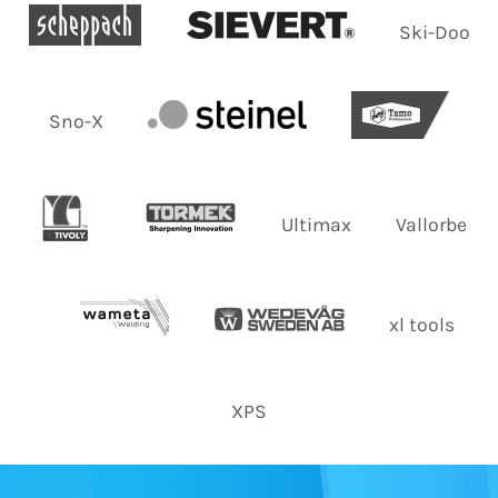
Ski-Doo
Sno-X
Ultimax
Vallorbe
xl tools
XPS