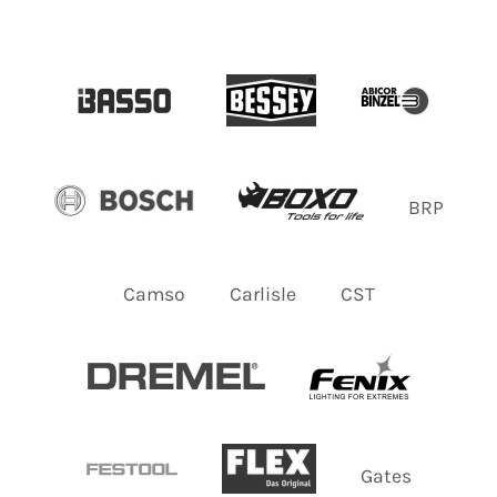
BRP
Camso
Carlisle
CST
Gates