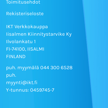
Toimitusehdot
Rekisteriseloste
IKT Verkkokauppa
Iisalmen Kiinnitystarvike Ky
Ilvolankatu 1
FI-74100, IISALMI
FINLAND
puh. myymälä 044 300 6528
puh.
myynti@ikt.fi
Y-tunnus: 0459745-7