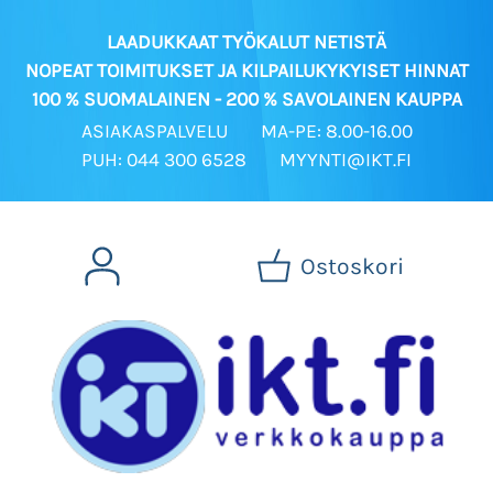
LAADUKKAAT TYÖKALUT NETISTÄ
NOPEAT TOIMITUKSET JA KILPAILUKYKYISET HINNAT
100 % SUOMALAINEN - 200 % SAVOLAINEN KAUPPA
ASIAKASPALVELU
MA-PE: 8.00-16.00
PUH: 044 300 6528
MYYNTI@IKT.FI
Ostoskori