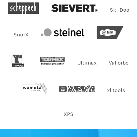
Ski-Doo
Sno-X
Ultimax
Vallorbe
xl tools
XPS