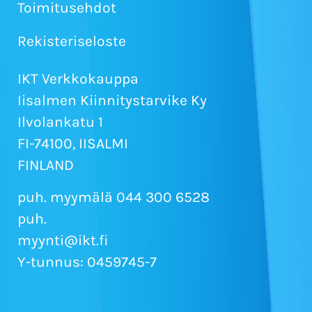
Toimitusehdot
Rekisteriseloste
IKT Verkkokauppa
Iisalmen Kiinnitystarvike Ky
Ilvolankatu 1
FI-74100, IISALMI
FINLAND
puh. myymälä 044 300 6528
puh.
myynti@ikt.fi
Y-tunnus: 0459745-7