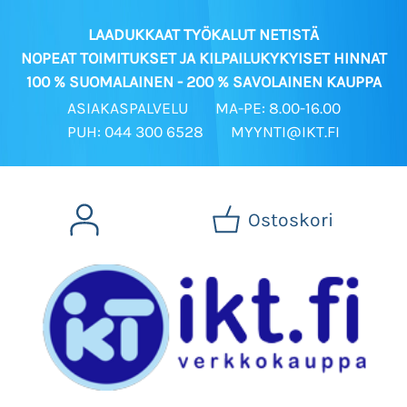
LAADUKKAAT TYÖKALUT NETISTÄ
NOPEAT TOIMITUKSET JA KILPAILUKYKYISET HINNAT
100 % SUOMALAINEN - 200 % SAVOLAINEN KAUPPA
ASIAKASPALVELU
MA-PE: 8.00-16.00
PUH: 044 300 6528
MYYNTI@IKT.FI
Ostoskori