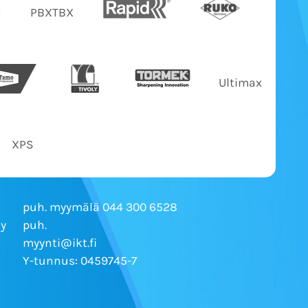
PBXTBX
Ultimax
XPS
puh. myymälä 044 300 6528
Ky
puh.
myynti@ikt.fi
Y-tunnus: 0459745-7