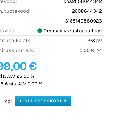
tekoodi
bos2608644342
m. tuotekoodi
2608644342
3165140880923
avilla
Omassa varastossa 1 kpl
itusaika alk.
2-3 pv
ituskulut alk.
5,90 €
99,00 €
sis. ALV 25,50 %
8 € sis. ALV 0,00 %
kpl