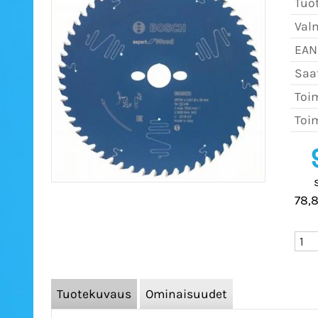
Tuo
Val
EAN
Saat
Toim
Toim
78,8
Tuotekuvaus
Ominaisuudet