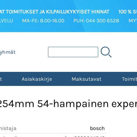
T TOIMITUKSET JA KILPAILUKYKYISET HINNAT
100 % 
LVELU
MA-PE: 8.00-16.00
PUH: 044 300 6528
MYY
ryhmät
t
Asiakaskirje
Maksutavat
Toimi
 254mm 54-hampainen exper
mistaja
bosch