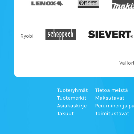
Ryobi
Vallor
Tuoteryhmät
Tietoa meistä
Tuotemerkit
Maksutavat
Asiakaskirje
Peruminen ja p
Takuut
Toimitustavat