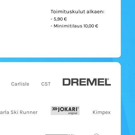
Toimituskulut alkaen:
- 5,90 €
- Minimitilaus 10,00 €
Carlisle
CST
Jarla Ski Runner
Kimpex