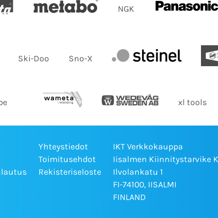
NGK
Ski-Doo
Sno-X
be
xl tools
Yhteystiedot
IKT Verkkokauppa
Toimitusehdot
Iisalmen Kiinnitystarvike 
alautus
Rekisteriseloste
Ilvolankatu 1
FI-74100, IISALMI
FINLAND