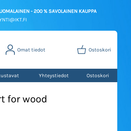
SUOMALAINEN - 200 % SAVOLAINEN KAUPPA
NTI@IKT.FI
Omat tiedot
Ostoskori
tustavat
Yhteystiedot
Ostoskori
t for wood