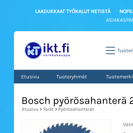
LAADUKKAAT TYÖKALUT NETISTÄ
NOPEA
ASIAKASPA
Tuote
Etusivu
Tuoteryhmät
Tuotemerki
Bosch pyörösahanterä
Etusivu
>
Terät
>
Pyörösahanterät
Val