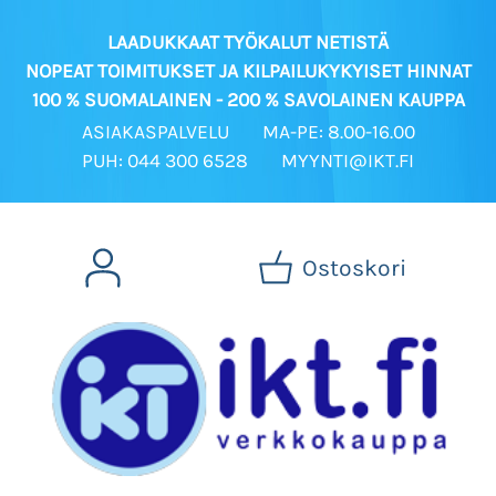
LAADUKKAAT TYÖKALUT NETISTÄ
NOPEAT TOIMITUKSET JA KILPAILUKYKYISET HINNAT
100 % SUOMALAINEN - 200 % SAVOLAINEN KAUPPA
ASIAKASPALVELU
MA-PE: 8.00-16.00
PUH: 044 300 6528
MYYNTI@IKT.FI
Ostoskori