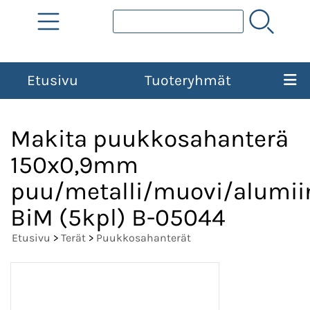
Etusivu
Tuoteryhmät
Makita puukkosahanterä
150x0,9mm
puu/metalli/muovi/alumiin
BiM (5kpl) B-05044
Etusivu
>
Terät
>
Puukkosahanterät