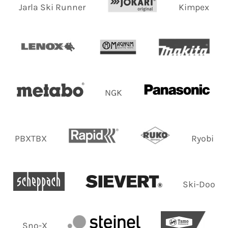
Jarla Ski Runner
Kimpex
NGK
PBXTBX
Ryobi
Ski-Doo
Sno-X