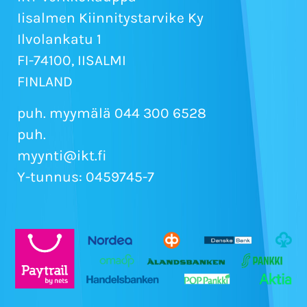
Iisalmen Kiinnitystarvike Ky
Ilvolankatu 1
FI-74100, IISALMI
FINLAND
puh. myymälä 044 300 6528
puh.
myynti@ikt.fi
Y-tunnus: 0459745-7