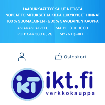
LAADUKKAAT TYÖKALUT NETISTÄ
NOPEAT TOIMITUKSET JA KILPAILUKYKYISET HINNAT
100 % SUOMALAINEN - 200 % SAVOLAINEN KAUPPA
ASIAKASPALVELU
MA-PE: 8.00-16.00
PUH: 044 300 6528
MYYNTI@IKT.FI
Ostoskori