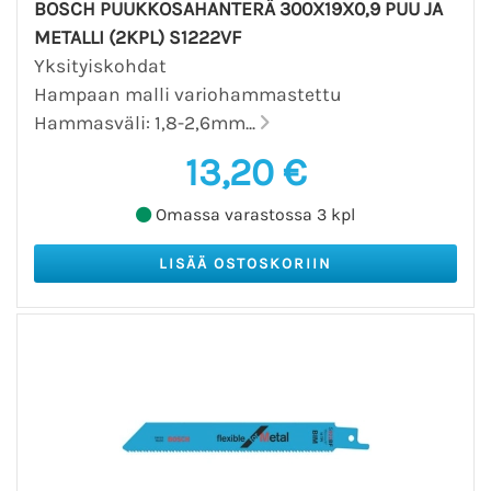
BOSCH PUUKKOSAHANTERÄ 300X19X0,9 PUU JA
METALLI (2KPL) S1222VF
Yksityiskohdat
Hampaan malli variohammastettu
Hammasväli: 1,8-2,6mm...
13,20 €
Omassa varastossa 3 kpl