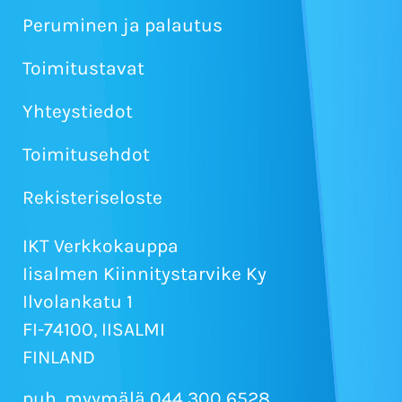
Peruminen ja palautus
Toimitustavat
Yhteystiedot
Toimitusehdot
Rekisteriseloste
IKT Verkkokauppa
Iisalmen Kiinnitystarvike Ky
Ilvolankatu 1
FI-74100, IISALMI
FINLAND
puh. myymälä 044 300 6528