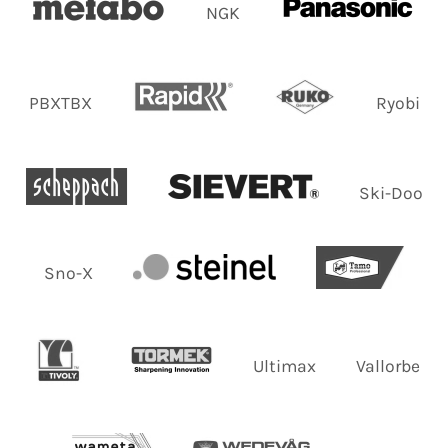
NGK
PBXTBX
Ryobi
Ski-Doo
Sno-X
Ultimax
Vallorbe