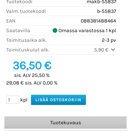
Tuotekoodi
makb-55837
Valm. tuotekoodi
b-55837
EAN
088381488464
Saatavilla
Omassa varastossa 1 kpl
Toimitusaika alk.
2-3 pv
Toimituskulut alk.
5,90 €
36,50 €
sis. ALV 25,50 %
29,08 € sis. ALV 0,00 %
kpl
Tuotekuvaus