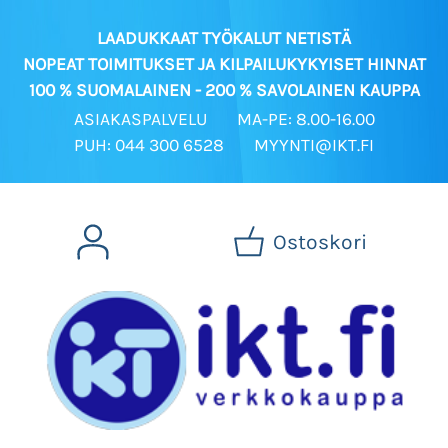
LAADUKKAAT TYÖKALUT NETISTÄ
NOPEAT TOIMITUKSET JA KILPAILUKYKYISET HINNAT
100 % SUOMALAINEN - 200 % SAVOLAINEN KAUPPA
ASIAKASPALVELU
MA-PE: 8.00-16.00
PUH: 044 300 6528
MYYNTI@IKT.FI
Ostoskori