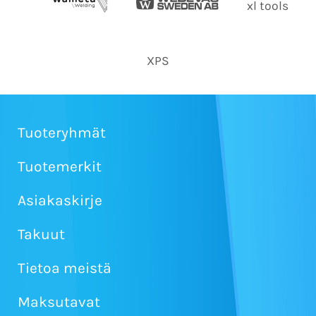
xl tools
XPS
Tuoteryhmät
Tuotemerkit
Asiakaskirje
Takuut
Tietoa meistä
Maksutavat